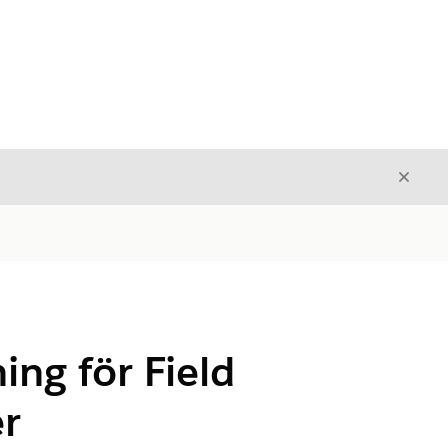
Stäng
Stäng
ng för Field
er