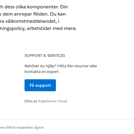
h dess olika komponenter. Din
av dem anropar flöden. Du kan
era välkomstmeddelandet, i
ingspolicy, arbetstider med mera.
SUPPORT & SERVICES
undations, eller
Einstein 1 Field
Behöver du hjälp? Hitta fler resurser eller
kontakta en expert.
Få support
ce Agenter OCH Hantera AI-
Drivs av
Experience Cloud
en tillhör respektive ägare.