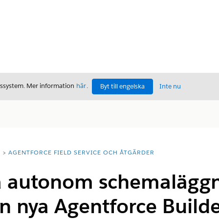
gssystem. Mer information
här
.
Byt till engelska
Inte nu
T
AGENTFORCE FIELD SERVICE OCH ÅTGÄRDER
a autonom schemaläggni
en nya Agentforce Build