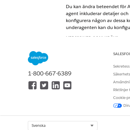
Du kan ändra beteendet för 
agent inkluderar detaljer och
konfigurera någon av dessa k
underagenten kan du konfigur
VERSIONER SOM KRÄVS
Tillgängliga i: Lightning Experi
SALESFO
Tillgängliga i:
Enterprise
,
Perfo
Sekretess
Service
Edition eller
Agentforce 
1-800-667-6389
Säkerhets
Användnin
Riktlinjer
Hantera agenter:
Cookie-p
Dina
Select Org
Svenska