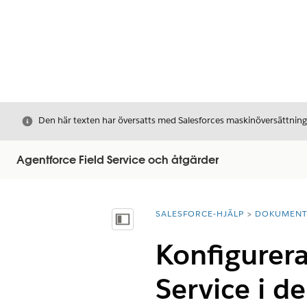
Stäng
Den här texten har översatts med Salesforces maskinöversättnin
Agentforce Field Service och åtgärder
SALESFORCE-HJÄLP
DOKUMEN
Du är här:
Visa innehållsförteckning
Konfigurer
Service i d