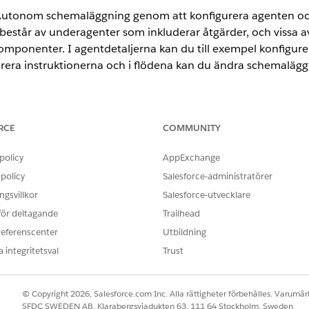
Autonom schemaläggning genom att konfigurera agenten oc
 består av underagenter som inkluderar åtgärder, och vissa 
omponenter. I agentdetaljerna kan du till exempel konfigur
era instruktionerna och i flödena kan du ändra schemaläggn
ence
RCE
COMMUNITY
rmance
,
Unlimited
och
Developer
Editions med Field Service och Fo
policy
AppExchange
1 Field Service
Edition.
policy
Salesforce-administratörer
ANVÄNDARBEHÖRIGHETER SOM KRÄVS
gsvillkor
Salesforce-utvecklare
 för deltagande
Trailhead
Hantera Agentforce Servi
referenscenter
Utbildning
agenter
 integritetsval
Trust
ELLER
Anpassa program
© Copyright 2026, Salesforce.com Inc. Alla rättigheter förbehålles. Varumärk
SFDC SWEDEN AB, Klarabergsviadukten 63, 111 64 Stockholm, Sweden