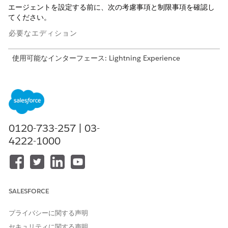
エージェントを設定する前に、次の考慮事項と制限事項を確認し
てください。
必要なエディション
使用可能なインターフェース: Lightning Experience
使用可能なエディション: Field Service および Foundation が
付属する
Enterprise
Edition、
Performance Edition
、
Unlimited
Edition、および
Developer
Edition、または
Einstein 1 Field Service
Edition または
Agentforce 1 Field
Service
Edition。
0120-733-257 | 03-
4222-1000
顧客に関する考慮事項と制限事項
データプライバシー:
エージェントは顧客データと取引先責任
者データを変更できません。
過去の予定:
お客様は過去の日付の予定を再スケジュールまた
はキャンセルできません。
SALESFORCE
派遣済み予定:
[派遣済み] 状況の予定をキャンセルまたは再ス
ケジュールすることはできません。
プライバシーに関する声明
要求数:
顧客は一度に 1 つの要求を実行できます。たとえば、
セキュリティに関する声明