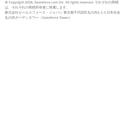
© Copyright 2026, Salesforce.com Inc. All rights reserved. それぞれの商標
は、それぞれの商標所有者に帰属します。
Field Service の設定に関する考慮事項と制限事項
株式会社セールスフォース・ジャパン 東京都千代田区丸の内1-1-3 日本生命
丸の内ガーデンタワー（Salesforce Tower）
次の考慮事項を確認し、必要に応じて変更します。
住所検証:
住所が有効とみなされるには、取引先責任者に [市
区郡(郵送先)] と [町名・番地(郵送先)] が必要です。いずれか
が有効でない場合、会話は担当者にエスカレーションされま
す。
Created service appointment:
予定の時間枠を取得する場
合、getSlots API には親作業指示を持つサービス予定が必要で
す。スケジュールプロセス中に、エージェントは一時的なサー
ビス予定とその親作業指示を作成します。時間枠を取得する
と、一時予定は自動的に削除されます。
「
AppointmentBookingService クラス
」を参照してくださ
い。
電子
メール:
異なる連絡先に同じ電子メール アドレスがある場
合、エージェントは最初に見つけた連絡先を参照します。
End of Time Horizon:
顧客に提供される予定の期間の終了
は、作業種別の [Due Date Offset (期日オフセット)] プロパテ
ィに基づきます。このプロパティが空の場合、作成されたサー
ビス予定の期日は 7 日に設定されます。この予定の時間枠を