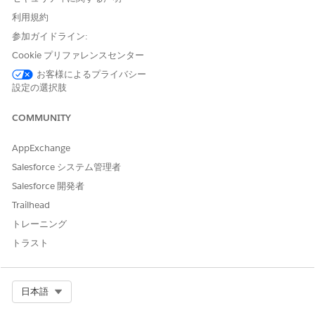
1 つの要求で今日のすべての予定をキャンセルするように要求
利用規約
することはできませんが、同じ会話内で一度に 1 つずつキャ
参加ガイドライン:
ンセルするように要求できます。
Cookie プリファレンスセンター
エージェントの考慮事項と制限
お客様によるプライバシー
設定の選択肢
開始する前に、
Agentforce サービスエージェント
の考慮事項を確
認してください。
COMMUNITY
エージェント ユーザー:
Agentforce によって作成されたサー
ビス予定は、
エージェントの作成
時に選択したエージェント
AppExchange
ユーザーによって作成者および最終更新者としてマークされま
Salesforce システム管理者
す。
Salesforce 開発者
電子
メール:
自律スケジュールエージェントの会話では、電子
メールはサポートされません。
Trailhead
メッセージングチャネル:
トレーニング
受信会話のエージェントのスケジュールは、
Agentforce
トラスト
サービス エージェントが
サポートする任意のメッセージン
グ チャネルに接続できます。
時間:
予定に到着時間枠が含まれていない場合、代わりにスケ
Select Org
日本語
ジュール済み開始時刻が使用され、表示される時間は最も近い
30 分に切り上げられるか切り捨てられます。