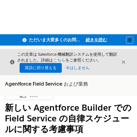
ただいま大変多くのお問い合わせをいただいており、ご連絡までにお時間を頂戴しております
続きを読む
Clo
この文章は Salesforce 機械翻訳システムを使用して翻訳
されました。詳細は
こちら
をご参照ください。
閉じる
閉じ
閉じる
英語に切り替える
今はしません
Agentforce Field Service および業務
目次
目次を表示
新しい Agentforce Builder での
Field Service の自律スケジュー
ルに関する考慮事項