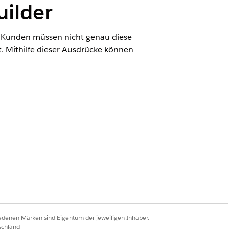
uilder
re Kunden müssen nicht genau diese
. Mithilfe dieser Ausdrücke können
oundations oder
Einstein 1 Field Service
gezeigt. Dies ist die
ftsanforderungen konfigurieren.
fen. Sie können mich beispielsweise
nn Fehler machen, also überprüfen
iedenen Marken sind Eigentum der jeweiligen Inhaber.
schland