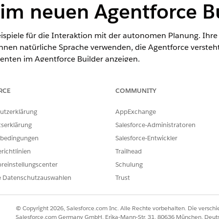
 im neuen Agentforce B
ispiele für die Interaktion mit der autonomen Planung. Ih
nen natürliche Sprache verwenden, die Agentforce versteht
genten im Agentforce Builder anzeigen.
RCE
COMMUNITY
ence
utzerklärung
AppExchange
rmance
,
Unlimited
und
Developer
Edition mit Field Service und F
tserklärung
Salesforce-Administratoren
 Service
Edition.
bedingungen
Salesforce-Entwickler
 öffnet, wird ihm die Willkommensnachricht des Agenten an
richtlinien
Trailhead
chricht. Sie können sie jedoch entsprechend Ihren Geschä
reinstellungscenter
Schulung
AI-Agent und kann Ihnen bei der Verwaltung von Terminen hel
e Datenschutzauswahlen
Trust
den neu zu planen oder einen Folgetermin zu planen. Ich ka
h helfen?
© Copyright 2026, Salesforce.com Inc. Alle Rechte vorbehalten. Die versch
Salesforce.com Germany GmbH, Erika-Mann-Str. 31, 80636 München, Deut