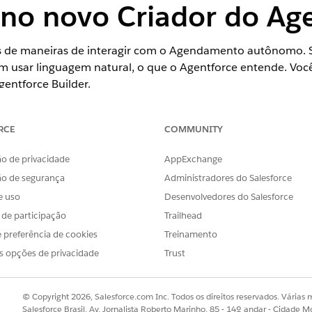
 no novo Criador do Ag
s de maneiras de interagir com o Agendamento autônomo. S
em usar linguagem natural, o que o Agentforce entende. Você
entforce Builder.
RCE
COMMUNITY
ience
o de privacidade
AppExchange
se
,
Performance
,
Unlimited
e
Developer
com Field Service and Fou
ão de segurança
Administradores do Salesforce
Field Service
.
e uso
Desenvolvedores do Salesforce
gente, ele vê a mensagem de boas-vindas do agente. Essa 
s de participação
Trailhead
urar a sua para atender às suas necessidades de negócios.
 preferência de cookies
Treinamento
Field Service e posso ajudá-lo a gerenciar compromissos. P
s opções de privacidade
Trust
so de um cliente ou agendar um compromisso de acompanh
alho. Como posso ajudar?
© Copyright 2026, Salesforce.com Inc. Todos os direitos reservados. Várias m
Salesforce Brasil, Av. Jornalista Roberto Marinho, 85 - 14º andar - Cidade M