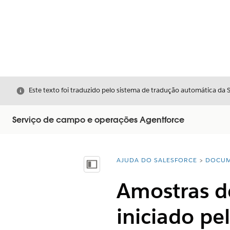
Fechar
Este texto foi traduzido pelo sistema de tradução automática da 
Serviço de campo e operações Agentforce
AJUDA DO SALESFORCE
DOCUM
Você está aqui:
Mostrar índice
Amostras d
iniciado pe