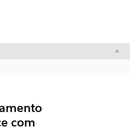
Fecha
Fechar
damento
ice com