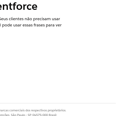
entforce
eus clientes não precisam usar
 pode usar essas frases para ver
ndations, ou Edição
Einstein 1 Field
é a mensagem de boas-vindas
or exemplo, você pode me pedir
amento. Posso cometer erros,
arcas comerciais dos respectivos proprietários.
onções, São Paulo - SP, 04575-000 Brasil