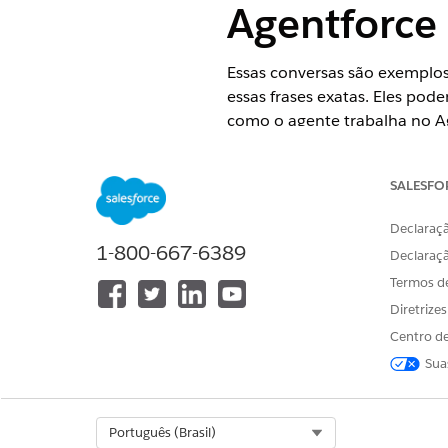
Agentforce
Essas conversas são exemplo
essas frases exatas. Eles pod
como o agente trabalha no Ag
EDIÇÕES OBRIGATÓRIAS
SALESFO
Disponível em: Lightning Exper
Declaraçã
Disponível em: Edições
Enterpri
1-800-667-6389
Declaraç
Service
ou Edição
Agentforce 1 
Termos d
Quando um cliente abre um a
Diretrize
padrão, mas você pode config
Centro de
Olá, sou um agente de IA do 
Sua
para reagendar o compromis
portanto, verifique meu trab
Select Org
Português (Brasil)