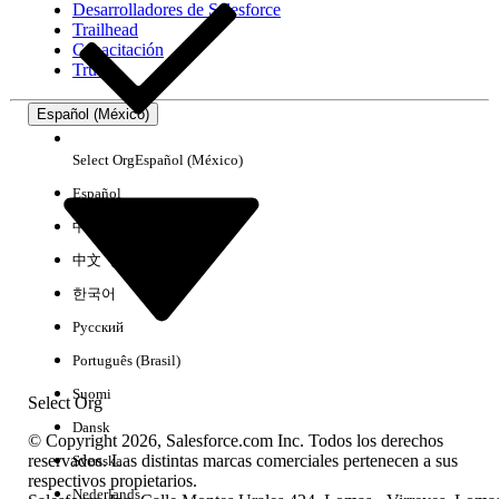
Desarrolladores de Salesforce
Trailhead
Experiencia
Capacitación
Trust
Español (México)
Borrar todo
Listo
Select Org
Español (México)
Español
中文（简体）
中文（繁體）
한국어
Русский
Português (Brasil)
Suomi
Select Org
Dansk
© Copyright 2026, Salesforce.com Inc. Todos los derechos
reservados. Las distintas marcas comerciales pertenecen a sus
Svenska
respectivos propietarios.
No hay resultados
Nederlands