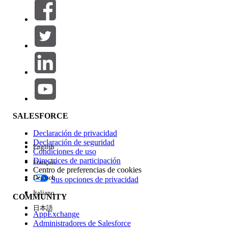
Filtros (0)
SELECCIONAR FILTROS
Agregar
Área de productos
Repercusión de función
SALESFORCE
Declaración de privacidad
Declaración de seguridad
English
Condiciones de uso
Directrices de participación
Français
Centro de preferencias de cookies
Deutsch
Sus opciones de privacidad
Edición
Italiano
COMMUNITY
日本語
AppExchange
Administradores de Salesforce