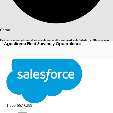
Buscar
Cerrar
Este texto se tradujo con el sistema de traducción automática de Salesforce. Obtenga más
Agentforce Field Service y Operaciones
Cambiar a inglés
Ahora no
detalles
aquí
.
Cerrar
Cerrar
1-800-667-6389