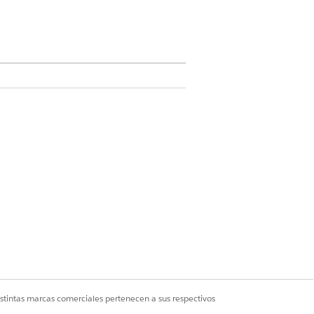
 y Foundations, o
Einstein 1 Field
ccionar
OmniFlujo
y seleccionar ese
istintas marcas comerciales pertenecen a sus respectivos
lva a Agentforce Builder y active su