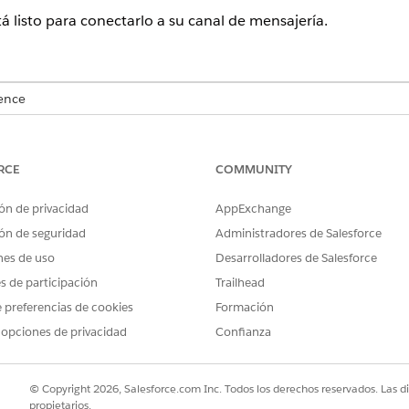
á listo para conectarlo a su canal de mensajería.
ence
rise
,
Performance
,
Unlimited
y
Developer
Edition con Field Service
ield Service
Edition.
RCE
COMMUNITY
seleccione
Configuración de mensajería
.
requerido.
ón de privacidad
AppExchange
l, haga clic en
Modificar
.
ón de seguridad
Administradores de Salesforce
seleccione
Agente de servicio Agentforce
.
nes de uso
Desarrolladores de Salesforce
es de participación
Trailhead
n flujo para fines de enrutamiento que prefiere utilizar, puede sele
 preferencias de cookies
Formación
 opciones de privacidad
Confianza
force, seleccione el agente que creó.
© Copyright 2026, Salesforce.com Inc. Todos los derechos reservados. Las d
propietarios.
tes activos aparecen en esta lista. Si no puede ver a su agente, vue