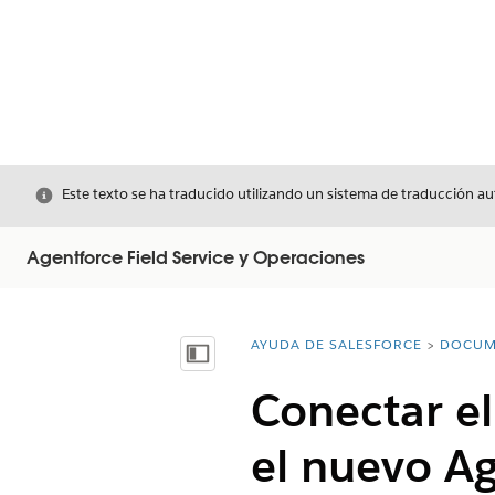
Cerrar
Este texto se ha traducido utilizando un sistema de traducción a
Agentforce Field Service y Operaciones
AYUDA DE SALESFORCE
DOCUM
Usted está aquí:
Mostrar índice de materias
Conectar el
el nuevo Ag