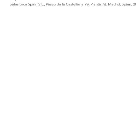
Salesforce Spain S.L., Paseo de la Castellana 79, Planta 7ª, Madrid, Spain, 
a.
PROBLEMA?
ejorar!