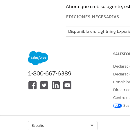
Ahora que creó su agente, est
EDICIONES NECESARIAS
Disponible en: Lightning Experi
Disponible en: Ediciones
Enterp
Service
Edition o
Agentforce 1 F
SALESFO
En Configuración, busque y 
Abra el canal de mensajería 
Declaraci
En Enrutamiento de OmniCana
1-800-667-6389
Declaraci
Para Tipo de enrutamiento, 
Condicio
Directric
Si ya tiene u
NOTA
Centro de
flujo aquí.
Sus
Para Agente de servicio Agent
Select Org
Español
Solo los agen
NOTA