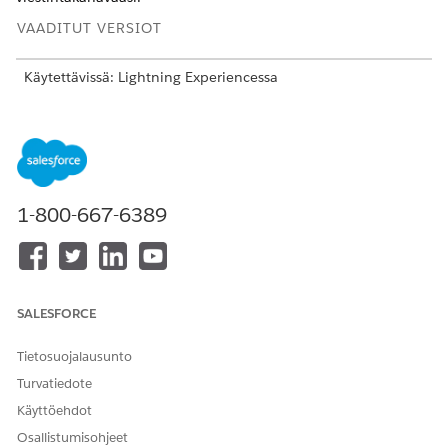
VAADITUT VERSIOT
Käytettävissä: Lightning Experiencessa
Käytettävissä:
Enterprise
Edition-,
Performance
Edition-,
Unlimited
Edition- ja
Developer
Edition -versioissa, joissa
on Field Service ja Foundations, tai
Einstein 1 Field Service
Edition- tai
Agentforce 1 Field Service
Edition -versioissa.
Etsi ja avaa Määritykset-valikosta
Viestintäasetukset
.
1-800-667-6389
Avaa vaadittu viestintäkanava.
Napsauta Omni-Channel-reititys -osiosta
Muokkaa
.
Valitse reititystyypiksi
Agentforce palveluagentti
.
SALESFORCE
Tietosuojalausunto
Jos sinulla on jo haluamasi reitityskulku,
Turvatiedote
HUOMAUTUS
voit valita
Omni-Flow-kulun
ja valita sen täältä.
Käyttöehdot
Osallistumisohjeet