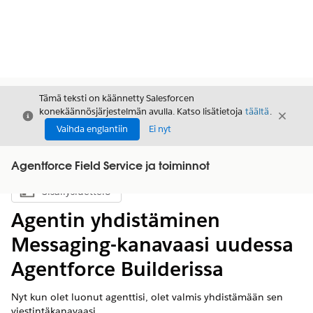
Tämä teksti on käännetty Salesforcen
konekäännösjärjestelmän avulla. Katso lisätietoja
täältä
.
Sulje
Sulje
Sulje
Vaihda englantiin
Ei nyt
Agentforce Field Service ja toiminnot
Sisällysluettelo
Näytä sisällysluettelo
Agentin yhdistäminen
Messaging-kanavaasi uudessa
Agentforce Builderissa
Nyt kun olet luonut agenttisi, olet valmis yhdistämään sen
viestintäkanavaasi.