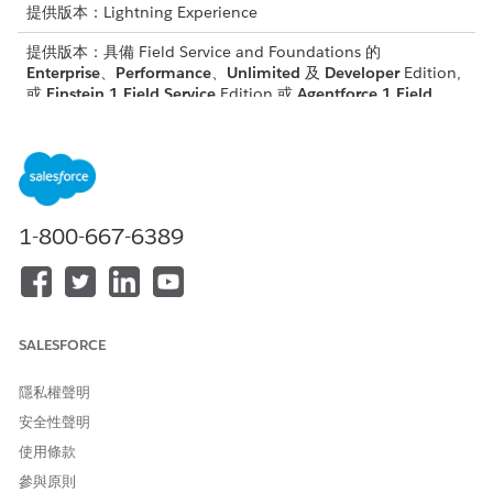
提供版本：Lightning Experience
提供版本：具備 Field Service and Foundations 的
Enterprise
、
Performance
、
Unlimited
及
Developer
Edition,
或
Einstein 1 Field Service
Edition 或
Agentforce 1 Field
Service
Edition。
進入「設定」,尋找並選取「
傳訊設定
」。
開啟所需的傳訊管道。
在「Omni-Channel 路由」中,按一下「
編輯
」。
針對「路由類型」,選取「
Agentforce 服務代理程式
」。
1-800-667-6389
SALESFORCE
如果您已有偏好使用的路由流程,您可以選取「
Omni-
備註
Flow」,
然後在此選取該流程。
隱私權聲明
安全性聲明
針對 Agentforce 服務代理程式,選取您建立的工作人員。
使用條款
參與原則