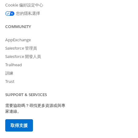
Cookie 偏好設定中心
您的隱私選擇
只有啟用的工作人員會顯示在此清單中。如果您看不到
備註
工作人員,請返回 Agentforce Builder 並啟用您的工作人
COMMUNITY
員。
AppExchange
Salesforce 管理員
選取「傳回排列」。
儲存您的變更。
Salesforce 開發人員
Trailhead
訓練
此文章是否解決您的問題？
Trust
請讓我們知道，以便我們改進！
SUPPORT & SERVICES
是
否
需要協助嗎？尋找更多資源或與專
家連線。
取得支援