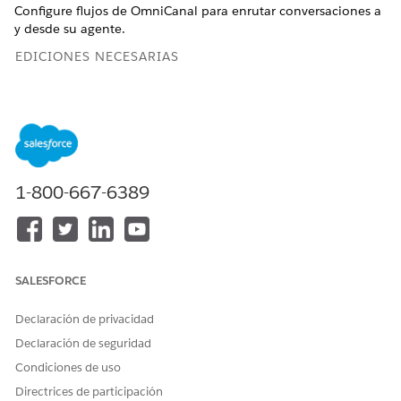
Configure flujos de OmniCanal para enrutar conversaciones a
y desde su agente.
EDICIONES NECESARIAS
Disponible en: Lightning Experience
Disponible en: Ediciones
Enterprise
,
Performance
,
Unlimited
y
Developer
Edition con Field Service y
Foundations, o
Einstein 1 Field Service
Edition o
Agentforce 1 Field Service
Edition.
1-800-667-6389
PERMISOS DE USUARIO NECESARIOS
Para abrir, modificar o crear
Gestionar flujo
un flujo en Flow Builder:
SALESFORCE
Configurar el flujo de OmniCanal saliente para
Declaración de privacidad
distribuciones
Declaración de seguridad
Este flujo enruta conversaciones desde el agente a una cola
Condiciones de uso
de distribución, representante u otro destino que especifique.
Directrices de participación