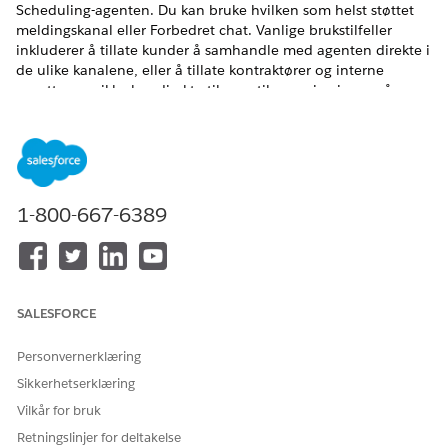
Scheduling-agenten. Du kan bruke hvilken som helst støttet
meldingskanal eller Forbedret chat. Vanlige brukstilfeller
inkluderer å tillate kunder å samhandle med agenten direkte i
de ulike kanalene, eller å tillate kontraktører og interne
ansatte som ikke har direkte tilgang til organisasjonen, å
samhandle med agenten via Partner Community.
NØDVENDIGE UTGAVER
Tilgjengelig i Lightning Experience
1-800-667-6389
Tilgjengelig i
Enterprise
,
Performance
,
Unlimited
og
Developer
Edition med Field Service and Foundations, eller
Einstein 1 Field Service
Edition eller
Agentforce 1 Field
Service
Edition.
SALESFORCE
Før du begynner bør du lese gjennom
forutsetningene
for
automatisk planlegging. Hvis du har brukt Salesforce Go til å
Personvernerklæring
konfigurere deg som agent, er alle disse trinnene allerede
fullført, og du kan hoppe til
tilkobling av agenten til
Sikkerhetserklæring
meldingskanalen
.
Vilkår for bruk
Opprette Field Service Scheduling Agent for kundeinitiert
Retningslinjer for deltakelse