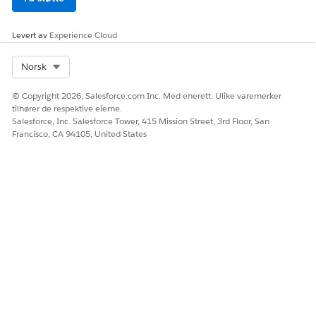
HJALP DENNE ARTIKKELEN MED Å LØSE PROBLEMET DITT?
La oss få vite det slik at vi kan forbedre!
Levert av
Experience Cloud
Ja
Nei
Select Org
Norsk
© Copyright 2026, Salesforce.com Inc. Med enerett. Ulike varemerker
tilhører de respektive eierne.
Salesforce, Inc. Salesforce Tower, 415 Mission Street, 3rd Floor, San
Francisco, CA 94105, United States