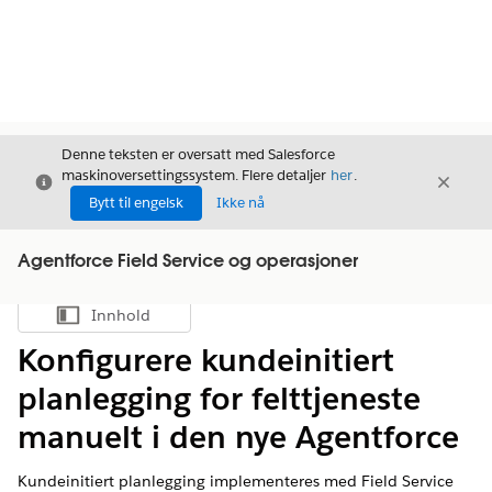
Denne teksten er oversatt med Salesforce
maskinoversettingssystem. Flere detaljer
her
.
Avslutt
Avslut
Avslutt
Bytt til engelsk
Ikke nå
Agentforce Field Service og operasjoner
Innhold
Vis innholdsfortegnelse
Konfigurere kundeinitiert
planlegging for felttjeneste
manuelt i den nye Agentforce
Kundeinitiert planlegging implementeres med Field Service