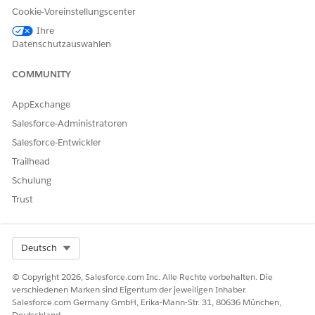
herstellt.
Cookie-Voreinstellungscenter
Einrichten der Kontaktaufnahme mit Kunden über E-Mail
Ihre
im alten Agentforce Builder
Datenschutzauswahlen
Richten Sie einen Kundenkontaktagenten ein, der eine
Verbindung mit E-Mails herstellt.
COMMUNITY
Überwachen von E-Mail-Unterhaltungen im alten
AppExchange
Agentforce Builder
Salesforce-Administratoren
Überwachen Sie E-Mail-Unterhaltungen für Agenten, die
mit E-Mails verbunden sind.
Salesforce-Entwickler
Trailhead
Schulung
Trust
KONNTEN SIE IHR PROBLEM MITHILFE DIESES ARTIKELS
LÖSEN?
Geben Sie uns Feedback, damit wir uns verbessern können.
Select Org
Deutsch
Ja
Nein
© Copyright 2026, Salesforce.com Inc. Alle Rechte vorbehalten. Die
verschiedenen Marken sind Eigentum der jeweiligen Inhaber.
Salesforce.com Germany GmbH, Erika-Mann-Str. 31, 80636 München,
Deutschland