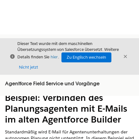
Dieser Text wurde mit dem maschinellen
Übersetzungssystem von Salesforce übersetzt. Weitere
Schließen
Schli
Details finden Sie
hier
.
Zu Englisch wechseln
Schließ
Nicht jetzt
Agentforce Field Service und Vorgänge
Inhalt
Inhalt anzeigen
Beispiel: Verbinden des
Planungsagenten mit E-Mails
im alten Agentforce Builder
Standardmäßig wird E-Mail für Agentenunterhaltungen der
autonomen Planung nicht unterstützt. In diesem Beispiel wird