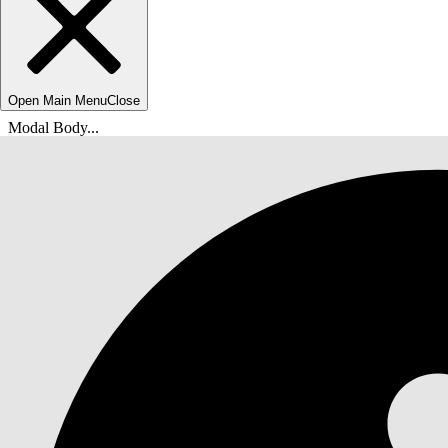
Open Main Menu
Close
Modal Body...
Вы находитесь здесь:
Справка Salesforce
Документы
Agentforce Field Service and Operations