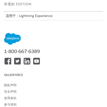
所需的 EDITION
适用于：Lightning Experience
适用于：
Enterprise
、
Performance
、
Unlimited
和
Developer
Edition with Field Service and Foundations, 或
Einstein 1
Field Service
Edition or
Agentforce 1 Field Service
Edition。
在开始前，请按照设置
电子邮件转个案
的步骤。它不需要额外的许
可证，默认情况下在 Field Service 中可用。
1-800-667-6389
完成设置后，查看
自主计划入门
。
在原有 Agentforce Builder 中通过电子邮件设置客户发起的计
划
设置连接到电子邮件的客户发起的计划客服人员。
SALESFORCE
在原有 Agentforce 生成器中通过电子邮件设置客户拓展
隐私声明
设置连接到电子邮件的客户外联客服人员。
安全声明
在传统 Agentforce 生成器中监控电子邮件对话
使用条款
监控连接到电子邮件的客服人员的电子邮件对话。
参与准则