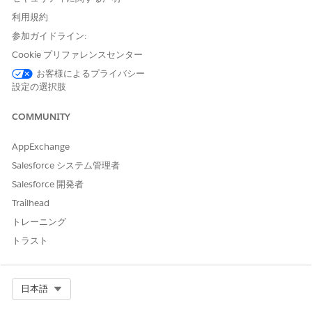
まず、お
客様開始スケジュールエージェント
を設定する手順に従
利用規約
います。次に、次の手順に従ってフローを作成し、作成したエー
ジェントを設定します。
参加ガイドライン:
Cookie プリファレンスセンター
フローの作成
お客様によるプライバシー
エンドユーザーの取引先責任者 ID を contactID 変数に対応付け
設定の選択肢
るフローを作成します。
COMMUNITY
[設定] で、
[フロー]
を見つけて選択します。
[新規フロー]
をクリックします。
AppExchange
[自動起動フロー (トリガーなし)]
を選択します。
Salesforce システム管理者
Flow Builder で、ツールボックスを開きます。
[新規リソース]
をクリックします。
Salesforce 開発者
次の変数を作成します。
Trailhead
API 参照名:
endUserContactId
トレーニング
データ型:
テキスト
トラスト
入力で使用可能
API 参照名:
contactId
データ型:
テキスト
Select Org
日本語
出力に使用可能