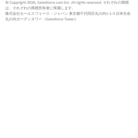
© Copyright 2026, Salesforce.com Inc. All rights reserved. それぞれの商標
開始要素の後に、割り当て要素を追加します。
は、それぞれの商標所有者に帰属します。
株式会社セールスフォース・ジャパン 東京都千代田区丸の内1-1-3 日本生命
ラベル:
Assign Contact ID from End User Contact ID (エ
丸の内ガーデンタワー（Salesforce Tower）
ンドユーザーの取引先責任者 ID から取引先責任者 ID を割
り当て)
変数:
contactId、
演算子:
次の文字列と一致する、
値:
endUserContactId
フローを保存します。
フローに名前を付けます。たとえば、「
Field Service:
Map End User Contact ID to Contact ID」と入力します。
フローを有効化します。
コンテキスト変数の作成