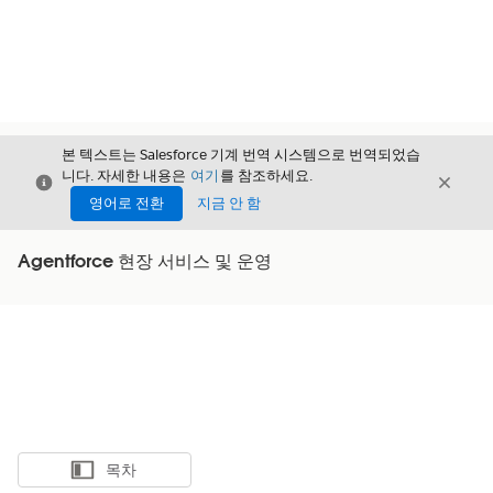
본 텍스트는 Salesforce 기계 번역 시스템으로 번역되었습
니다. 자세한 내용은
여기
를 참조하세요.
닫기
닫기
닫기
영어로 전환
지금 안 함
Agentforce 현장 서비스 및 운영
목차
목차 표시