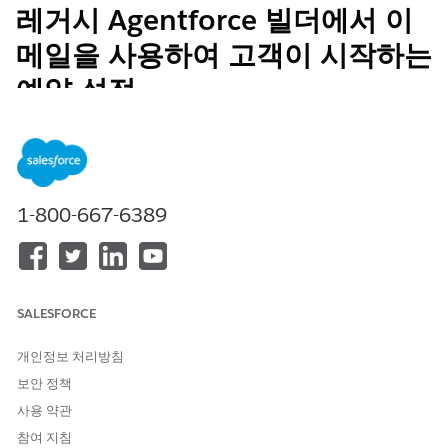
레거시 Agentforce 빌더에서 이
메일을 사용하여 고객이 시작하는
예약 설정
이메일에 연결하는 고객 시작 일정 예약 에이전트를 설정합니다.
필수 EDITION
지원 제품: Lightning Experience
1-800-667-6389
지원 제품: Field Service 및 Foundations가 포함된
Enterprise
,
Performance
,
Unlimited
및
Developer
Edition 또는
Einstein
1 Field Service
Edition 또는
Agentforce 1 Field Service
Edition.
SALESFORCE
Email-to-Case를 설정하고 자동 예약 시작에 대한 정보를 검토했으
개인정보 처리방침
므로 이메일에 연결할 에이전트를 만들 수 있습니다.
보안 정책
에이전트 만들기
사용 약관
참여 지침
이메일에 연결하는 에이전트는 특정 설정을 거쳐야 합니다. 예약 에