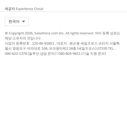
출력에 사용 가능
제공자
Experience Cloud
시작 요소 다음에 할당 요소를 추가합니다.
Select Org
한국어
레이블:
최종 사용자 연락처 ID에서 연락처 ID 할당
변수:
contactId,
운영자:
같음,
값:
endUserContactId
© Copyright 2026, Salesforce.com Inc. All rights reserved. 여러 등록 상표는
해당 소유자의 것입니다.
사업자 등록번호 : 120-86-92851 , 대표자 : 벤슨웡 세일즈포스 코리아 서울특
별시 영등포구 여의대로 108, 파크원타워2 28층 (세일즈포스) 07335 TEL :
080-822-1378 (솔루션 상담 문의) | 080-805-9651 (기술 지원 문의)
플로를 저장합니다.
플로 이름을 지정합니다(예:
Field Service: 최종 사용자
연락처 ID를 연락처 ID
에 매핑합니다.
플로를 활성화합니다.
컨텍스트 변수 만들기
최종 사용자의 연락처 ID를 저장할 컨텍스트 변수를 만듭니다.