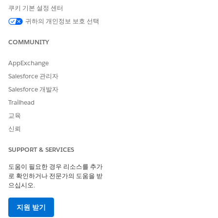
이전트를 이미 만든 경우 별도의 에이전트를 만드는 것이 좋습니다.
쿠키 기본 설정 센터
고객 이니셔티브 예약 에이전트를
설정하는 단계를 수행하여 시작
귀하의 개인정보 보호 선택
합니다. 그런 다음, 다음 단계를 수행하여 플로를 만들고 생성한 에
이전트를 구성합니다.
COMMUNITY
플로 만들기
AppExchange
Salesforce 관리자
최종 사용자의 연락처 ID를 contactID 변수에 매핑하는 플로를 만
듭니다.
Salesforce 개발자
Trailhead
설정에서
Flows(플로)
를 찾아 선택합니다.
New Flow(새 플로)
를 클릭합니다.
교육
자동 실행 플로(트리거 없음)
를 선택합니다.
신뢰
Flow Builder에서 도구 상자를 엽니다.
New Resource(새 자원)
을 클릭합니다.
SUPPORT & SERVICES
다음 변수를 만듭니다.
API 이름:
endUserContactId
도움이 필요한 경우 리소스를 추가
데이터 유형:
텍스트
로 확인하거나 전문가의 도움을 받
으십시오.
입력에 사용 가능
API 이름:
contactId
지원 받기
데이터 유형:
텍스트