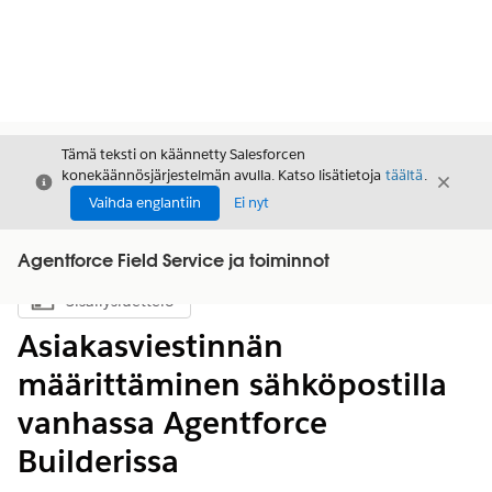
Tämä teksti on käännetty Salesforcen
konekäännösjärjestelmän avulla. Katso lisätietoja
täältä
.
Sulje
Sulje
Sulje
Vaihda englantiin
Ei nyt
Agentforce Field Service ja toiminnot
Sisällysluettelo
Näytä sisällysluettelo
Asiakasviestinnän
määrittäminen sähköpostilla
vanhassa Agentforce
Builderissa