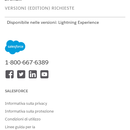
VERSIONI (EDITION) RICHIESTE
Disponibile nelle versioni: Lightning Experience
Disponibile in: versioni
Enterprise
Edition,
Performance
Edition
,
Unlimited
Edition e
Developer
Edition con Field
Service e Foundations, oppure
Einstein 1 Field Service
Edition o
Agenteforce 1 Field Service
Edition.
La visualizzazione supervisore pianificazione Agentforce non è
1-800-667-6389
supportata per questa soluzione. Per monitorare le
conversazioni, i thread email sono disponibili nella scheda
Correlato del caso.
SALESFORCE
Informativa sulla privacy
Informativa sulla protezione
Condizioni di utilizzo
Linee guida per la