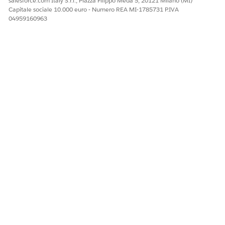
salesforce.com Italy S.r.l., Piazza Filippo Meda 5, 20121 Milano (MI)
Capitale sociale 10.000 euro - Numero REA MI-1785731 P.IVA
04959160963
QUESTO ARTICOLO HA RISOLTO IL PROBLEMA?
Facci sapere, così possiamo migliorare!
Sì
No