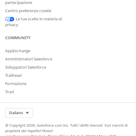
partecipazione
Centro preferenze cookie
Le tue scelte in materia di
privacy
COMMUNITY
AppExchange
È anche possibile definire una visualizzazione elenco
Amministratori Salesforce
personalizzata che includa questi casi.
Sviluppatori Salesforce
Trailhead
Formazione
Trust
Select Org
Italiano
© Copyright 2026, Salesforce.com Inc. Tutti i diritti riservati. Vari marchi di
proprietà dei rispettivi titolari.