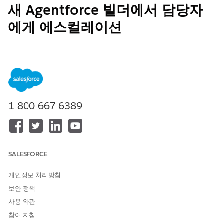
새 Agentforce 빌더에서 담당자
에게 에스컬레이션
담당자에게 대화를 에스컬레이션하는 시나리오를 검토합니다. 에이
전트가 대화를 에스컬레이션하면 담당자가 에스컬레이션을 시작하
는 데 다소 시간이 걸릴 수 있습니다. 에스컬레이션 시나리오를 수
정할 수 있습니다.
필수 EDITION
1-800-667-6389
지원 제품: Lightning Experience
지원 제품: Field Service 및 Foundations가 포함된
Enterprise
,
Performance
,
Unlimited
및
Developer
Edition 또는
Einstein
1 Field Service
Edition 또는
Agentforce 1 Field Service
SALESFORCE
Edition.
개인정보 처리방침
윤리:
보안 정책
서비스 시점에 성인이 있어야 하므로 계획된 약속 시점에 미
성년자만 참석할 수 있습니다.
사용 약관
고객이 인종, 성별, 나이를 기반으로 하거나 차별적, 불쾌하
참여 지침