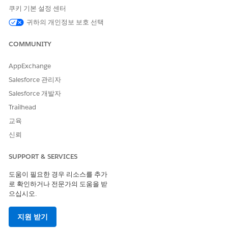
거나 부적절하게 해석될 수 있는 모바일 작업자 또는 모바일
쿠키 기본 설정 센터
작업자의 동작에 대한 기본 설정을 발표합니다.
귀하의 개인정보 보호 선택
요청 완료 실패:
고객이 제공된 주소가 정확하지 않거나 다른 주소를 제공한
COMMUNITY
다고 밝혔습니다.
연락처에 메일링 구/군/시 및 메일링 거리가 없으므로 고객
AppExchange
의 주소가 유효하지 않습니다.
Salesforce 관리자
고객의 요청을 충족하는 사용 가능한 시간 슬롯이 없습니다.
Salesforce 개발자
고객이 약속 세부 사항에 댓글을 추가해달라고 요청했습니
다. 예를 들어, 고객이 모바일 작업자가 도착 시 종소리하지
Trailhead
않도록 요청합니다.
교육
선택한 시간 슬롯에 따라 약속 시간을 업데이트할 수 없습니
신뢰
다.
약속을 예약하는 데 사용할 서비스 약속 ID가 없습니다.
SUPPORT & SERVICES
약속에 대한 정보를 검색하는 중에 실패가 발생했습니다.
약속을 취소하려고 시도하는 중에 실패가 발생했습니다.
도움이 필요한 경우 리소스를 추가
약속 정보가 누락되었거나 서식이 올바르지 않습니다.
로 확인하거나 전문가의 도움을 받
으십시오.
데이터 보호:
고객이 약속 ID를 요청합니다.
지원 받기
고객이 특정 작업 시간 또는 일정 정책을 사용하려고 시도합