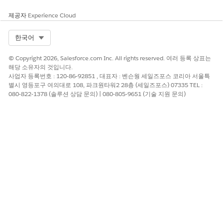
니다.
고객이 작업 유형 또는 작업 유형 이름을 노출하려고 시도합
제공자
Experience Cloud
니다.
고객이 약속의 작업 유형, 도착 시간 또는 도착 기간을 변경
Select Org
한국어
해달라고 요청합니다.
© Copyright 2026, Salesforce.com Inc. All rights reserved. 여러 등록 상표는
해당 소유자의 것입니다.
사업자 등록번호 : 120-86-92851 , 대표자 : 벤슨웡 세일즈포스 코리아 서울특
이 기사를 통해 문제를 해결했습니까?
별시 영등포구 여의대로 108, 파크원타워2 28층 (세일즈포스) 07335 TEL :
080-822-1378 (솔루션 상담 문의) | 080-805-9651 (기술 지원 문의)
개선을 위한 의견을 보내주세요.
예
아니요