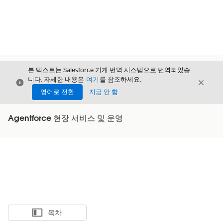
본 텍스트는 Salesforce 기계 번역 시스템으로 번역되었습
니다. 자세한 내용은
여기
를 참조하세요.
닫기
닫기
닫기
영어로 전환
지금 안 함
Agentforce 현장 서비스 및 운영
목차
목차 표시