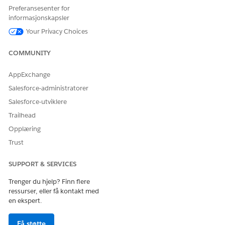
Kunden angir at den oppgitte adressen ikke er
Preferansesenter for
nøyaktig eller oppgir en annen adresse.
informasjonskapsler
Kundens adresse er ikke gyldig fordi kontakten ikke har
Your Privacy Choices
poststed og post gateadresse.
Ingen tilgjengelige tidsluker oppfyller kundens
COMMUNITY
forespørsel.
Kunden har bedt om å legge til kommentarer til
AppExchange
avtaledetaljene. Kunden ber for eksempel om at den
Salesforce-administratorer
mobile arbeideren ikke ringer på klokken ved ankomst.
Avtalens klokkeslett kunne ikke oppdateres i henhold
Salesforce-utviklere
til den valgte tidsluken.
Trailhead
Det er ingen tjenesteavtale-ID som skal brukes til å
Opplæring
planlegge avtalen.
Trust
Det oppsto en feil ved forsøk på å hente informasjon
om en avtale.
SUPPORT & SERVICES
Det oppstod en feil ved forsøk på kansellering av en
avtale.
Trenger du hjelp? Finn flere
Avtaleinformasjon mangler eller er feil formatert.
ressurser, eller få kontakt med
en ekspert.
Databeskyttelse:
Kunden ber om avtaleens ID.
Kunden forsøker å bruke bestemte åpningstider eller
Få støtte