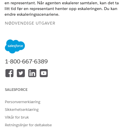
en representant. Når agenten eskalerer samtalen, kan det ta
litt tid før en representant henter opp eskaleringen. Du kan
endre eskaleringsscenariene.
NØDVENDIGE UTGAVER
Tilgjengelig i Lightning Experience
Tilgjengelig i
Enterprise
,
Performance
,
Unlimited
og
Developer
Edition med Field Service and Foundations, eller
Einstein 1 Field Service
Edition eller
Agentforce 1 Field
1-800-667-6389
Service
Edition.
Etikk:
Bare en mindreårig vil være til stede på tidspunktet for
den planlagte avtalen fordi en voksen må være til
SALESFORCE
stede på tidspunktet for tjenesten.
Kunden angir en preferanse for den mobile arbeideren
Personvernerklæring
eller den mobile arbeiders virkemåte som er basert på
Sikkerhetserklæring
rase, kjønn, alder eller kan tolkes som diskriminerende,
støtende eller upassende.
Vilkår for bruk
Retningslinjer for deltakelse
Fullføringsfeil: