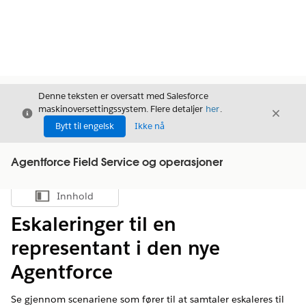
Denne teksten er oversatt med Salesforce
maskinoversettingssystem. Flere detaljer
her
.
Avslutt
Avslut
Avslutt
Bytt til engelsk
Ikke nå
Agentforce Field Service og operasjoner
Innhold
Vis innholdsfortegnelse
Eskaleringer til en
representant i den nye
Agentforce
Se gjennom scenariene som fører til at samtaler eskaleres til