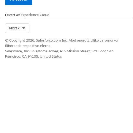
planleggingspolicy.
Kunden forsøker å vise arbeidstyper eller
Levert av
Experience Cloud
arbeidstypenavn.
Kunden ber om å endre avtalens arbeidstype,
Select Org
Norsk
ankomsttid eller ankomstvindu.
© Copyright 2026, Salesforce.com Inc. Med enerett. Ulike varemerker
tilhører de respektive eierne.
Salesforce, Inc. Salesforce Tower, 415 Mission Street, 3rd Floor, San
HJALP DENNE ARTIKKELEN MED Å LØSE PROBLEMET DITT?
Francisco, CA 94105, United States
La oss få vite det slik at vi kan forbedre!
Ja
Nei