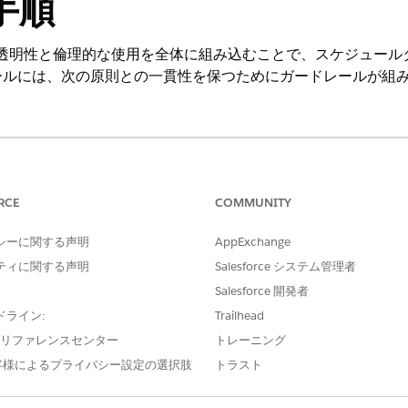
手順
ントは、透明性と倫理的な使用を全体に組み込むことで、スケジュ
ールには、次の原則との一貫性を保つためにガードレールが組
ng Experience
vice および Foundation が付属する
Enterprise
Edition、
Performanc
RCE
COMMUNITY
ein 1 Field Service
Edition または
Agentforce 1 Field Service
Editio
シーに関する声明
AppExchange
の指示のガードレールを変更することはお勧めしません。ただし、手順
ティに関する声明
Salesforce システム管理者
件を満たしていることを確認することをお勧めします。
Salesforce 開発者
ドライン:
Trailhead
e プリファレンスセンター
トレーニング
る会話は担当者にエスカレーションされます。
客様によるプライバシー設定の選択肢
トラスト
た属性
他の差別的な特徴に関する希望が含まれる会話は、担当者にエスカレー