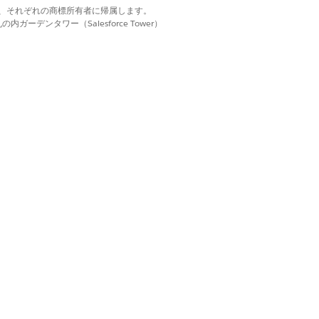
d. それぞれの商標は、それぞれの商標所有者に帰属します。
ーデンタワー（Salesforce Tower）
はい
いいえ