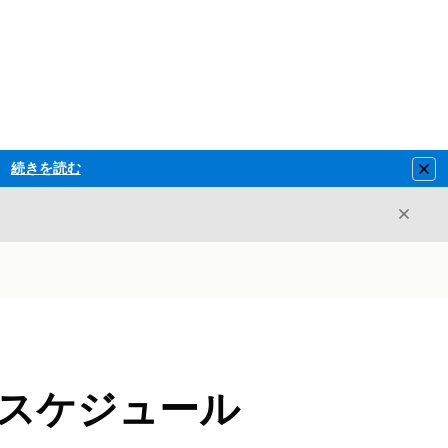
続きを読む
Clo
閉じ
閉じる
の自律スケジュール