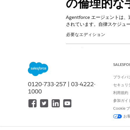
の倫理的な
Agentforce エージェ
されています。自律スケジュ
必要なエディション
使用可能なインターフェース: Lightni
使用可能なエディション: Field Ser
SALESFO
Developer
Edition、または
Einst
プライバ
0120-733-257 | 03-4222-
サブエージェント
重要
セキュリ
底的にテストして、要
1000
利用規約
参加ガイ
軽微な安全
Cooki
未成年者に関する言及が含まれ
お
人種、年齢、性別などの保護され
特定の人種、性別、年齢、その