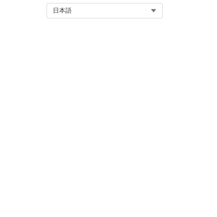
Select Org
日本語
この記事で問題は解決されましたか
ご意見をお待ちしております。