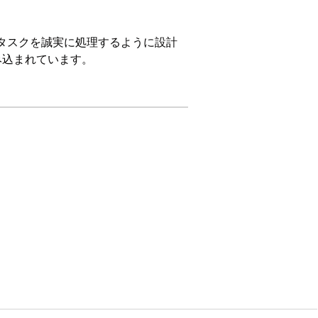
ールタスクを誠実に処理するように設計
み込まれています。
e Edition
、
Unlimited
Edition、および
n。
を変更する場合は、サブエージェントを徹
ションされます。