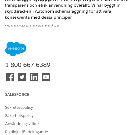
transparens och etisk användning överallt. Vi har byggt in
skyddsräcken i Autonom schemaläggning för att vara
konsekventa med dessa principer.
VERSIONER SOM KRÄVS
Tillgängliga i: Lightning Experience
Tillgängliga i:
Enterprise
,
Performance
,
Unlimited
och
Developer
Editions med Field Service och Foundations,
eller
Einstein 1 Field Service
Edition eller
Agentforce 1 Field
1-800-667-6389
Service
Edition.
SALESFORCE
Att ändra skyddsräckena i underagentens
VIKTIG
Sekretesspolicy
instruktioner rekommenderas inte. Om du väljer att ändra
Säkerhetspolicy
instruktionerna rekommenderar vi dig dock att noggrant
testa din underagent för att säkerställa att den uppfyller
Användningsvillkor
dina krav.
Riktlinjer för deltagande