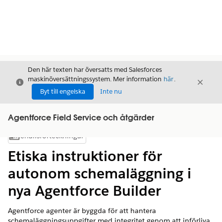
Den här texten har översatts med Salesforces
maskinöversättningssystem. Mer information
här
.
Stäng
Stäng
Stäng
Byt till engelska
Inte nu
Agentforce Field Service och åtgärder
Innehållsförteckningar
Visa innehållsförteckning
Etiska instruktioner för
autonom schemaläggning i
nya Agentforce Builder
Agentforce agenter är byggda för att hantera
schemaläggningsuppgifter med integritet genom att införliva