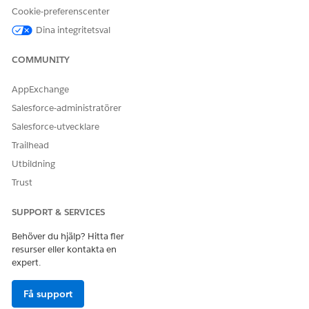
Cookie-preferenscenter
Mindre säkerhet
Dina integritetsval
Konversationer som inkluderar omnämnanden av
minderåriga flyttas om till en representant.
COMMUNITY
Skyddade attribut, inklusive ras, ålder och kön
AppExchange
Konversationer som innehåller omnämnanden av
Salesforce-administratörer
preferenser för en specifik ras, kön, ålder eller andra
diskriminerande egenskaper flyttas om till en representant.
Salesforce-utvecklare
Trailhead
Utbildning
Trust
LÖSTE DENNA ARTIKEL DITT PROBLEM?
Berätta för oss vad vi kan förbättra!
SUPPORT & SERVICES
Ja
Nej
Behöver du hjälp? Hitta fler
resurser eller kontakta en
expert.
Få support