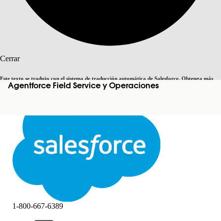
Buscar
Cerrar
Este texto se tradujo con el sistema de traducción automática de Salesforce. Obtenga más
Agentforce Field Service y Operaciones
Cambiar a inglés
Ahora no
detalles
aquí
.
Cerrar
Cerrar
1-800-667-6389