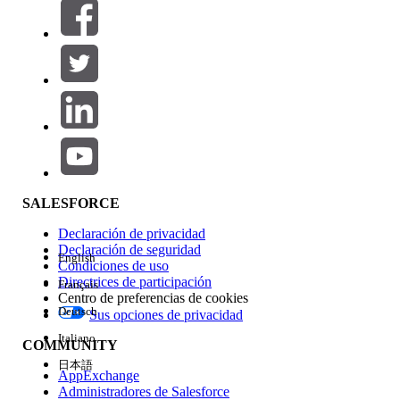
Filtrar por (0)
SELECCIONAR FILTROS
Agregar
Área de productos
Repercusión de función
SALESFORCE
Declaración de privacidad
Declaración de seguridad
English
Condiciones de uso
Directrices de participación
Français
Centro de preferencias de cookies
Deutsch
Sus opciones de privacidad
Edición
Italiano
COMMUNITY
日本語
AppExchange
Administradores de Salesforce