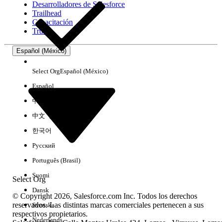
Desarrolladores de Salesforce
Trailhead
Experiencia
Capacitación
Trust
Español (México)
Borrar todo
Listo
Select Org
Español (México)
Español
中文（简体）
中文（繁體）
한국어
Русский
Português (Brasil)
Suomi
Select Org
Dansk
© Copyright 2026, Salesforce.com Inc. Todos los derechos
reservados. Las distintas marcas comerciales pertenecen a sus
Svenska
respectivos propietarios.
No hay resultados
Nederlands