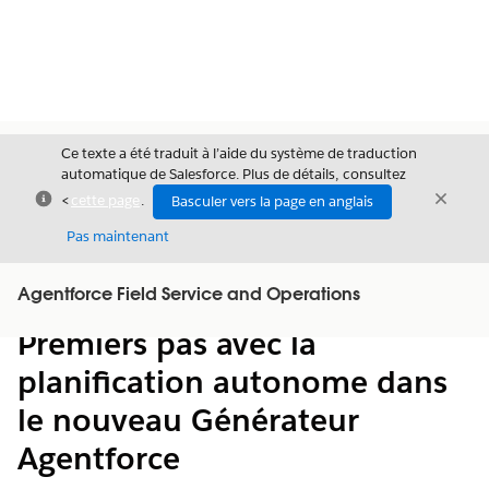
Ce texte a été traduit à l’aide du système de traduction
automatique de Salesforce. Plus de détails, consultez
Fermer
Ferme
<
cette page
.
Basculer vers la page en anglais
Fermer
Pas maintenant
Table des
Agentforce Field Service and Operations
Afficher la table des matières
matières
Premiers pas avec la
planification autonome dans
le nouveau Générateur
Agentforce