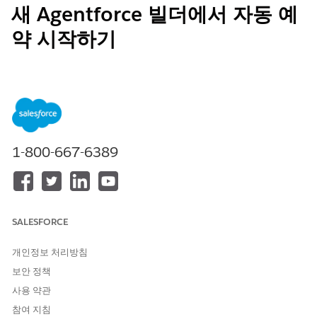
새 Agentforce 빌더에서 자동 예
약 시작하기
에이전트를 구축하기 전에 자율 예약에 대해 알아보고 고려 사항을
검토하십시오.
필수 EDITION
지원 제품: Lightning Experience
1-800-667-6389
지원 제품: Field Service 및 Foundations가 포함된
Enterprise
,
Performance
,
Unlimited
및
Developer
Edition 또는
Einstein
1 Field Service
Edition 또는
Agentforce 1 Field Service
Edition.
SALESFORCE
새 Agentforce 빌더에서 Field Service에 대한 자동 예약 고려
사항
개인정보 처리방침
에이전트를 설정하기 전에 다음 고려 사항 및 제한 사항을 검토
보안 정책
하십시오.
사용 약관
새로운 Agentforce 빌더에서 자동 예약을 위한 윤리 지침
참여 지침
Agentforce 에이전트는 투명성과 윤리적 사용을 전반적으로 통