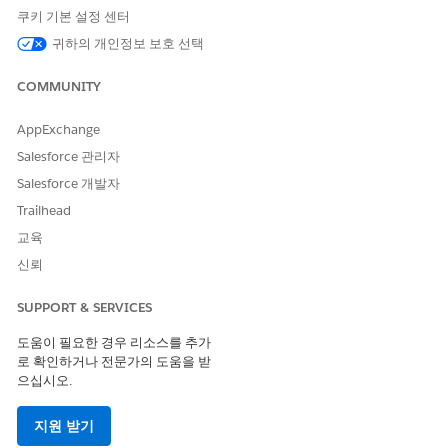
쿠키 기본 설정 센터
합하여 일정 작업을 무결하게 처리하도록 설계되었습니다. 다음
원칙을 준수하기 위해 자율 예약에 가드 레일을 구축했습니다.
귀하의 개인정보 보호 선택
새 Agentforce 빌더에서 담당자에게 에스컬레이션
COMMUNITY
담당자에게 대화를 에스컬레이션하는 시나리오를 검토합니다.
에이전트가 대화를 에스컬레이션하면 담당자가 에스컬레이션
AppExchange
을 시작하는 데 다소 시간이 걸릴 수 있습니다. 에스컬레이션 시
나리오를 수정할 수 있습니다.
Salesforce 관리자
Salesforce 개발자
새 Agentforce 빌더에서 Field Service에 대한 고객이 시작한
예약 이해
Trailhead
고객이 언제든지 직접 약속을 예약, 다시 예약, 취소 또는 문의
교육
할 수 있습니다. 고객은 AI 에이전트와 직접 상호 작용하여 약속
신뢰
관리를 시간의 1/3으로 단축할 수 있습니다. Agentforce 고객
의 기본 설정을 이해하고 비즈니스 요구를 고려하면서 요청을
SUPPORT & SERVICES
적절하게 처리합니다. 고객이 시작하는 예약은 고객 서비스 팀
이 더 복잡한 과업에 대해 작업할 수 있도록 고객 서비스 팀의
도움이 필요한 경우 리소스를 추가
부담을 줄여 증가하는 고객 수요를 충족하는 데 도움이 됩니다.
로 확인하거나 전문가의 도움을 받
으십시오.
지원 받기