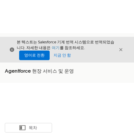
본 텍스트는 Salesforce 기계 번역 시스템으로 번역되었습
니다. 자세한 내용은
여기
를 참조하세요.
닫기
닫기
닫기
영어로 전환
지금 안 함
Agentforce 현장 서비스 및 운영
목차
목차 표시