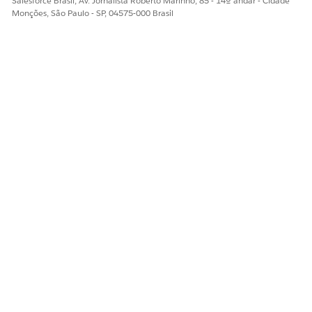
Salesforce Brasil, Av. Jornalista Roberto Marinho, 85 - 14º andar - Cidade
Monções, São Paulo - SP, 04575-000 Brasil
ESTE ARTIGO RESOLVEU SEU PROBLEMA?
Diga-nos para podermos melhorar!
Sim
Não