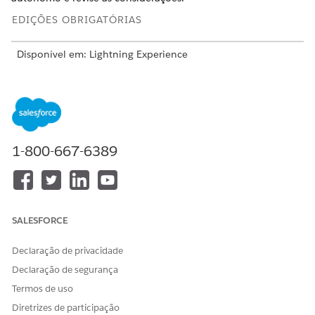
EDIÇÕES OBRIGATÓRIAS
Disponível em: Lightning Experience
Disponível em: Edições
Enterprise
,
Performance
,
Unlimited
e
Developer
com Field Service and Foundations, ou Edição
Einstein 1 Field Service
ou Edição
Agentforce 1 Field
Service
.
Considerações sobre o agendamento autônomo para o
1-800-667-6389
Field Service no novo Agentforce Builder
Antes de configurar seus agentes, revise estas
considerações e limitações.
Instruções éticas para agendamento autônomo no novo
SALESFORCE
Agentforce Builder
Os agentes do Agentforce são criados para lidar com
Declaração de privacidade
tarefas de agendamento com integridade, incorporando
Declaração de segurança
transparência e uso ético ao longo do processo. Criamos
proteções no Agendamento autônomo para ser
Termos de uso
consistente com esses princípios.
Diretrizes de participação