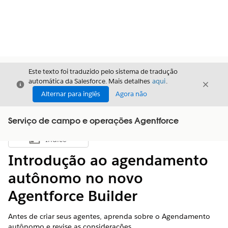
Este texto foi traduzido pelo sistema de tradução
automática da Salesforce. Mais detalhes
aqui
.
Fechar
Fecha
Fechar
Alternar para inglês
Agora não
Serviço de campo e operações Agentforce
Índice
Mostrar índice
Introdução ao agendamento
autônomo no novo
Agentforce Builder
Antes de criar seus agentes, aprenda sobre o Agendamento
autônomo e revise as considerações.