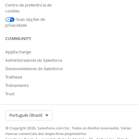
Escalonamentos para um representante no novo
Centro de preferência de
Agentforce Builder
cookies
Revise os cenários que fazem as conversas serem
Suas opções de
escaladas para um representante. Quando o agente escala
privacidade
a conversa, pode levar algum tempo para um
representante selecionar a escalação. Você pode modificar
COMMUNITY
os cenários de escalação.
AppExchange
Entendendo o agendamento iniciado pelo cliente para o
Field Service no novo Agentforce Builder
Administradores do Salesforce
Permita que seus clientes agendem, reagendem,
Desenvolvedores do Salesforce
cancelem ou consultem por conta própria sobre
Trailhead
compromissos a qualquer momento. Os clientes podem
Treinamento
interagir diretamente com o agente de IA, o que reduz o
gerenciamento de compromisso para um terço do tempo.
Trust
A Agentforce entende as preferências dos seus clientes e
lida com a solicitação de acordo, considerando as suas
necessidades comerciais. O Agendamento iniciado pelo
Select Org
Português (Brasil)
cliente ajuda você a atender à demanda crescente dos
clientes reduzindo a carga sobre as equipes de
© Copyright 2026, Salesforce.com Inc. Todos os direitos reservados. Várias
atendimento ao cliente para que possam trabalhar em
marcas comerciais dos respectivos proprietários.
tarefas mais complexas.