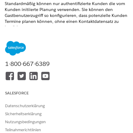
Standardmäßig können nur authentifizierte Kunden die vom
Kunden initiierte Planung verwenden. Sie können den
Gastbenutzerzugriff so konfigurieren, dass potenzielle Kunden
Termine planen können, ohne einen Kontaktdatensatz zu
benötigen.
ERFORDERLICHE EDITIONEN
Verfügbarkeit: Lightning Experience
Verfügbarkeit:
Enterprise
,
Performance
,
Unlimited
und
1-800-667-6389
Developer
Edition mit Field Service und Foundations oder
Einstein 1 Field Service
Edition oder
Agentforce 1 Field
Service
Edition.
ERFORDERLICHE BENUTZERBERECHTIGUNGEN
SALESFORCE
Öffnen, Bearbeiten oder
Flow verwalten
Datenschutzerklärung
Erstellen von Flows in Flow
Builder:
Sicherheitserklärung
Nutzungsbedingungen
Aktivieren Sie Gastbenutzer über den Flow.
Teilnahmerichtlinien
Suchen Sie unter "Setup" nach
Flows
und wählen Sie