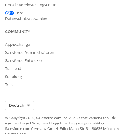
diese Option aus.
Cookie-Voreinstellungscenter
Öffnen des
Field Service: Flow zum Senden von
Ihre
Prüfcode
.
Datenschutzauswahlen
Klicken Sie auf
Speichern als neuer Flow
.
Öffnen Sie die Toolbox.
COMMUNITY
Öffnen Sie die Variable
enableGuestUser
.
Ändern Sie den Standardwert von
Falsch
zu
Wahr
.
AppExchange
Salesforce-Administratoren
Salesforce-Entwickler
Trailhead
Schulung
Trust
Select Org
Deutsch
Klicken Sie auf
Fertig
.
© Copyright 2026, Salesforce.com Inc. Alle Rechte vorbehalten. Die
Speichern und aktivieren Sie den Flow.
verschiedenen Marken sind Eigentum der jeweiligen Inhaber.
Salesforce.com Germany GmbH, Erika-Mann-Str. 31, 80636 München,
Fügen Sie den Unteragenten hinzu.
Deutschland