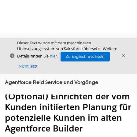
Dieser Text wurde mit dem maschinellen
Übersetzungssystem von Salesforce übersetzt. Weitere
Schließen
Schli
Details finden Sie
hier
.
Zu Englisch wechseln
Schließ
Nicht jetzt
Agentforce Field Service und Vorgänge
Inhalt
Inhalt anzeigen
(Optional) Einrichten der vom
Kunden initiierten Planung für
potenzielle Kunden im alten
Agentforce Builder