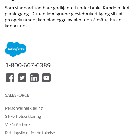
Som standard kan bare godkjente kunder bruke Kundeinitiert
planlegging. Du kan konfigurere gjestebrukertilgang slik at
prospektkunder kan planlegge avtaler uten å måtte ha en
kontaktpost.
NØDVENDIGE UTGAVER
Tilgjengelig i Lightning Experience
Tilgjengelig i
Enterprise
,
Performance
,
Unlimited
og
1-800-667-6389
Developer
Edition med Field Service and Foundations, eller
Einstein 1 Field Service
Edition eller
Agentforce 1 Field
Service
Edition.
NØDVENDIGE BRUKERTILLATELSER
SALESFORCE
For å åpne, redigere eller
Behandle flyter
opprette en flyt i Flow
Personvernerklæring
Builder:
Sikkerhetserklæring
Vilkår for bruk
Aktiver gjestebrukere fra flyten.
Finn og velg
Flyter
under Oppsett.
Retningslinjer for deltakelse