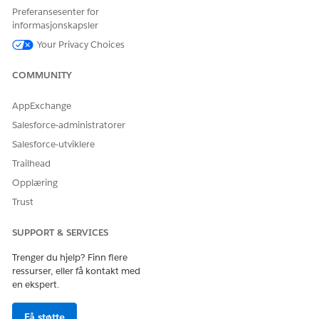
Åpne
Field Service: Send bekreftelseskode-
flyt.
Preferansesenter for
Klikk på
Lagre som ny flyt
.
informasjonskapsler
Åpne verktøykassen.
Your Privacy Choices
Åpne variabelen
enableGuestUser
.
Endre standardverdien fra
Usann
til
Sann
.
COMMUNITY
AppExchange
Salesforce-administratorer
Salesforce-utviklere
Trailhead
Opplæring
Trust
SUPPORT & SERVICES
Klikk på
Ferdig
.
Lagre og aktiver flyten en.
Trenger du hjelp? Finn flere
ressurser, eller få kontakt med
Legg til underagenten.
en ekspert.
Finn og velg
Agentforce Agents
under Oppsett.
Åpne agenten.
Få støtte