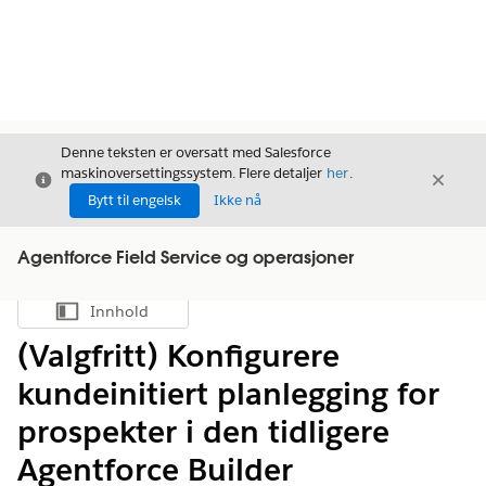
Denne teksten er oversatt med Salesforce
maskinoversettingssystem. Flere detaljer
her
.
Avslutt
Avslut
Avslutt
Bytt til engelsk
Ikke nå
Agentforce Field Service og operasjoner
Innhold
Vis innholdsfortegnelse
(Valgfritt) Konfigurere
kundeinitiert planlegging for
prospekter i den tidligere
Agentforce Builder