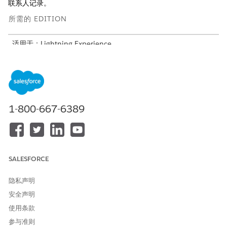
联系人记录。
所需的 EDITION
适用于：Lightning Experience
适用于：
Enterprise
、
Performance
、
Unlimited
和
Developer
Edition with Field Service and Foundations, 或
Einstein 1
Field Service
Edition or
Agentforce 1 Field Service
Edition。
所需用户权限
1-800-667-6389
在 Flow Builder 中打开、编辑
管理流
或创建流：
如果您选择允许来宾用户作为 Salesforce Go 设置的一部分，所有
SALESFORCE
这些步骤已经完成，您可以跳到将客服人员
连接到消息
传递渠道。
从 Agentforce Builder 启用来宾用户。
隐私声明
从应用程序启动程序中，查找并选择
Agentforce Studio
，
安全声明
然后单击
客服人员
。
使用条款
打开您创建的客服人员。
参与准则
在 Agentforce Builder 的脚本模式中，搜索以下短语：