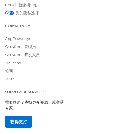
enableGuestUser：mutable 布尔值 = False
Cookie 首选项中心
您的隐私选择
将值设置为
。
真
添加所需权限。请参阅客户发起的计划的
对象和字段权限
。
COMMUNITY
AppExchange
Salesforce 管理员
Salesforce 开发人员
来宾用户功能受组织的
标准联系人匹配规则
的影响，该规则
备注
Trailhead
阻止创建两个名字和姓氏相同的联系人记录。如果您想要允许此
行为，请修改规则。请参阅
标准联系人重复规则
。
培训
Trust
SUPPORT & SERVICES
本文章是否解决您的问题？
需要帮助？查找更多资源，或联系
专家。
请与我们共享您的想法，以便我们进行改进！
是
否
获得支持