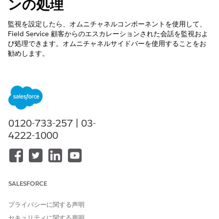
ンの処理
監視を設定したら、オムニチャネルコンポーネントを使用して、
Field Service 顧客からのエスカレーションされた会話を監視およ
び処理できます。オムニチャネルサイドバーを使用することをお
勧めします。
必要なエディション
使用可能なインターフェース: Lightning Experience
使用可能なエディション: Field Service および Foundation が
付属する
Enterprise
Edition、
Performance Edition
、
0120-733-257 | 03-
Unlimited
Edition、および
Developer
Edition、または
4222-1000
Einstein 1 Field Service
Edition または
Agentforce 1 Field
Service
Edition。
オムニにログインして、エスカレーション済み会話の受信を開
始します。「オムニチャネルコンポーネントを使用した
顧客の
SALESFORCE
サポート
」を参照してください。
メッセージをクリックして会話を表示します。
プライバシーに関する声明
[エンゲージメントトピック] 関連リストから、リンクをクリッ
セキュリティに関する声明
クして、この会話に関連付けられたサービス予定を表示しま