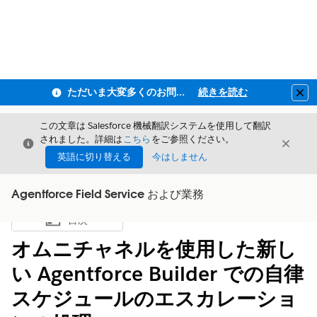
ただいま大変多くのお問い合わせをいただいており、ご連絡までにお時間を頂戴しております
続きを読む
Clo
この文章は Salesforce 機械翻訳システムを使用して翻訳
されました。詳細は
こちら
をご参照ください。
閉じる
閉じ
閉じる
英語に切り替える
今はしません
Agentforce Field Service および業務
目次
目次を表示
オムニチャネルを使用した新し
い Agentforce Builder での自律
スケジュールのエスカレーショ