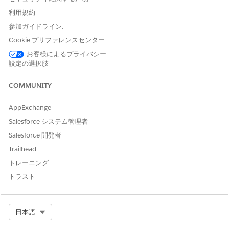
す。
利用規約
参加ガイドライン:
Cookie プリファレンスセンター
お客様によるプライバシー
設定の選択肢
COMMUNITY
AppExchange
Salesforce システム管理者
Salesforce 開発者
Trailhead
サイドバーを使用している場合、会話がエスカレーション
メモ
トレーニング
されたときに通知を受信できます。
「オーディオデバイスと受
トラスト
信作業通知の設定
」を参照してください。
次の画像は、オムニチャネルコンポーネントの新規作業 (1)、選択
Select Org
日本語
した一時停止中の作業 (2)、更新通知のある作業 (3) を示していま