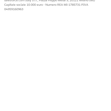
salesforce.com Italy S.r.l., Piazza Filippo Meda 5, 20121 Milano (MI)
Capitale sociale 10.000 euro - Numero REA MI-1785731 P.IVA
04959160963
QUESTO ARTICOLO HA RISOLTO IL PROBLEMA?
Facci sapere, così possiamo migliorare!
Sì
No