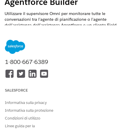
Agentforce Builder
Utilizzare il supervisore Omni per monitorare tutte le
conversazioni tra l'agente di pianificazione o l'agente
dell'assistenza dell'assistenza Agentforce e un cliente Field
Service. Dopo aver impostato il monitoraggio, è possibile
visualizzare i dettagli di qualsiasi conversazione tra l'agente e
il cliente.
VERSIONI (EDITION) RICHIESTE
1-800-667-6389
Disponibile nelle versioni: Lightning Experience
Disponibile in: versioni
Enterprise
Edition,
Performance
Edition
,
Unlimited
Edition e
Developer
Edition con Field
Service e Foundations, oppure
Einstein 1 Field Service
SALESFORCE
Edition o
Agenteforce 1 Field Service
Edition.
Informativa sulla privacy
Informativa sulla protezione
Condizioni di utilizzo
Poiché la funzione di segnalazione non è disponibile
Linee guida per la
NOTA