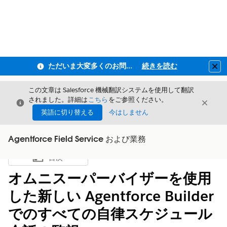
ただいま大変多くのお問い合わせをいただいており、ご連絡までにお時間を頂戴しております
続きを読む
Clo
この文章は Salesforce 機械翻訳システムを使用して翻訳
されました。詳細は
こちら
をご参照ください。
閉じる
閉じ
閉じる
英語に切り替える
今はしません
Agentforce Field Service および業務
目次
目次を表示
オムニスーパーバイザーを使用
した新しい Agentforce Builder
でのすべての自律スケジュール