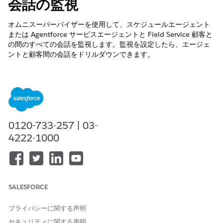
会話の監視
オムニスーパーバイザーを使用して、スケジュールエージェント
または Agentforce サービスエージェントと Field Service 顧客と
の間のすべての会話を監視します。監視を設定したら、エージェ
ントと顧客間の会話をドリルダウンできます。
必要なエディション
使用可能なインターフェース: Lightning Experience
使用可能なエディション: Field Service および Foundation が
付属する
Enterprise
Edition、
Performance Edition
、
0120-733-257 | 03-
Unlimited
Edition、および
Developer
Edition、または
4222-1000
Einstein 1 Field Service
Edition または
Agentforce 1 Field
Service
Edition。
SALESFORCE
プライバシーに関する声明
フラグは自律スケジュールで使用できないため、エスカレ
メモ
ーションされた会話とエージェントが処理した会話の両方が表
セキュリティに関する声明