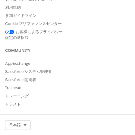
示されます。
利用規約
参加ガイドライン:
アプリケーションランチャーで、[
オムニスーパーバイザー
] を
Cookie プリファレンスセンター
見つけて選択します。
お客様によるプライバシー
[AI エージェント] タブで、エージェントを選択します。
設定の選択肢
「
Monitor Agentforce Service Agents
」を参照してくださ
い。
COMMUNITY
目的の会話を見つけて、[会話の概要] 列のリンクをクリックし
ます。
AppExchange
Salesforce システム管理者
Salesforce 開発者
Trailhead
トレーニング
トラスト
[エンゲージメントトピック] 関連リストから、リンクをクリッ
クして、この会話に関連付けられたサービス予定を表示しま
Select Org
日本語
す。