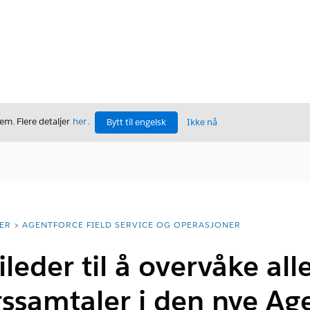
m. Flere detaljer
her
.
Bytt til engelsk
Ikke nå
ER
AGENTFORCE FIELD SERVICE OG OPERASJONER
eder til å overvåke al
ssamtaler i den nye Ag