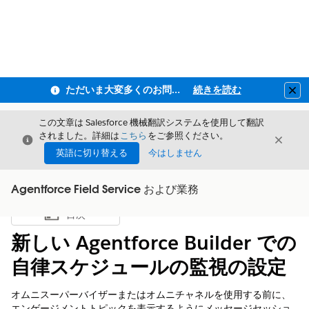
ただいま大変多くのお問い合わせをいただいており、ご連絡までにお時間を頂戴しております
続きを読む
Clo
この文章は Salesforce 機械翻訳システムを使用して翻訳
されました。詳細は
こちら
をご参照ください。
閉じる
閉じ
閉じる
英語に切り替える
今はしません
Agentforce Field Service および業務
目次
目次を表示
新しい Agentforce Builder での
自律スケジュールの監視の設定
オムニスーパーバイザーまたはオムニチャネルを使用する前に、
エンゲージメントトピックを表示するようにメッセージセッショ