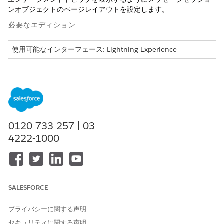
ンオブジェクトのページレイアウトを設定します。
必要なエディション
使用可能なインターフェース: Lightning Experience
使用可能なエディション: Field Service および Foundation が
付属する
Enterprise
Edition、
Performance Edition
、
Unlimited
Edition、および
Developer
Edition、または
Einstein 1 Field Service
Edition または
Agentforce 1 Field
Service
Edition。
0120-733-257 | 03-
[エンゲージメントトピック] 関連リストをメッセージングセッ
4222-1000
ションオブジェクトのページレイアウトに追加します。
[設定] から、
[オブジェクトマネージャー]
をクリックしま
す。
[クイック検索] ボックスで、[
メッセージングセッション]
を見つけて選択します。
SALESFORCE
[ページレイアウト]
をクリックします。
[関連リスト] から、[
エンゲージメントトピック]
を [関連
プライバシーに関する声明
リスト] セクションにドラッグします。
変更内容を保存します。
セキュリティに関する声明