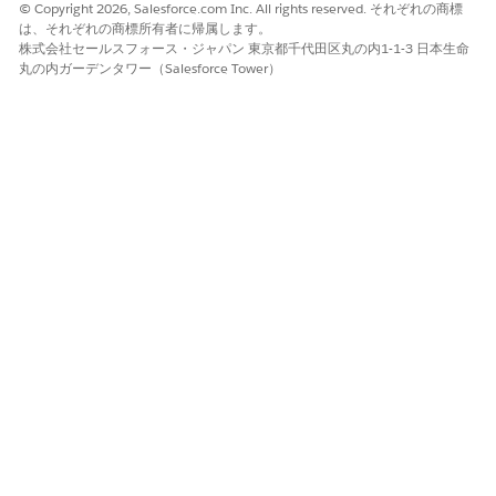
© Copyright 2026, Salesforce.com Inc. All rights reserved. それぞれの商標
は、それぞれの商標所有者に帰属します。
株式会社セールスフォース・ジャパン 東京都千代田区丸の内1-1-3 日本生命
丸の内ガーデンタワー（Salesforce Tower）
変更を保存し、コンポーネントを有効化します。
オムニスーパーバイザーを設定
します。
オムニチャネルコンポーネントを Lightning
アプリケーショ
ンに追加
してサイドバーとして表示することをお勧めします。
サイドバーコンポーネントを追加しなくても、オムニチャネル
ユーティリティバーからエスカレーション済みの会話を表示で
きます。
この記事で問題は解決されましたか?
ご意見をお待ちしております。
はい
いいえ