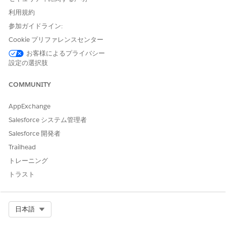
利用規約
新しい Lightning アプリケーションを作成します。
[設定] から、[クイック検索] ボックスに「
」と
Lightning
参加ガイドライン:
入力し、[
Lightning アプリケーションビルダー
] を選択し
Cookie プリファレンスセンター
ます。
お客様によるプライバシー
[新規]
をクリックします。
設定の選択肢
[
レコードページ]
を選択し、
[次へ
] をクリックします。
「
」 (メッセージング
Messaging Session Record Page
COMMUNITY
セッションレコードページ) などの表示ラベルを入力しま
す。
AppExchange
[オブジェクト] で、[
メッセージングセッション]
を見つけ
て選択し、[
次へ]
をクリックします。
Salesforce システム管理者
[
Header and Right Sidebar
(ヘッダーと右サイドバー)] テ
Salesforce 開発者
ンプレートを選択し、[
完了]
をクリックします。
Trailhead
[コンポーネント] から、[
エンゲージメントトピック]
をペ
トレーニング
ージにドラッグします。
トラスト
Select Org
日本語