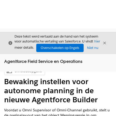
Deze tekst werd vertaald aan de hand van het systeem
voor automatische vertaling van Salesforce. U vindt
hier
Sluiten
Sluite
Sluiten
meer details.
Overschakelen op Engels
Niet nu
Agentforce Field Service en Operations
Inhoudsopgave
Inhoudsopgave weergeven
Bewaking instellen voor
autonome planning in de
nieuwe Agentforce Builder
Voordat u Omni Supervisor of Omni-Channel gebruikt, stelt u
de paginalay-out van het object Messing-sessie in om