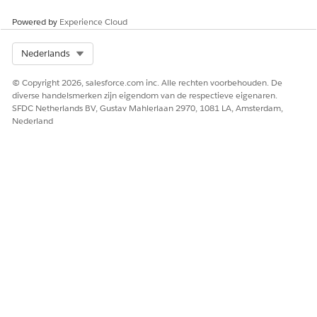
Powered by
Experience Cloud
Sla uw wijzigingen op en activeer de component.
Select Org
Nederlands
Stel Omni Supervisor
in.
U wordt aangeraden om
de Omni-Channel-component
© Copyright 2026, salesforce.com inc. Alle rechten voorbehouden. De
toe te voegen aan een Lightning app
om deze als zijbalk
diverse handelsmerken zijn eigendom van de respectieve eigenaren.
weer te geven. Als u de zijbalkcomponent niet toevoegt,
SFDC Netherlands BV, Gustav Mahlerlaan 2970, 1081 LA, Amsterdam,
Nederland
kunt u nog steeds geëscaleerde gesprekken weergeven
vanuit de balk voor hulpprogramma's Omni-Channel.
HEEFT DIT ARTIKEL UW PROBLEEM OPGELOST?
Laat ons weten wat we kunnen doen om te verbeteren!
Ja
Nee