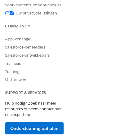
Voorkeurcentrum voor cookies
Maak een nieuwe Lightning app.
Geef vanuit Set-up
op in het vak Snel
Lightning
Uw privacybeslissingen
zoeken en selecteer vervolgens
Lightning
Appsamensteller
.
COMMUNITY
Klik op
Nieuw
.
Selecteer
Recordpagina
en klik op
Volgende
.
AppExchange
Geef een label op, bijvoorbeeld
recordpagina
Salesforce-beheerders
Berichtenverkeerssessie
.
Salesforce-ontwikkelaars
Zoek en selecteer bij Object
Berichtensessie
en klik
vervolgens op
Volgende
.
Trailhead
Selecteer de sjabloon
Koptekst en rechterzijbalk
en
Training
klik op
Gereed
.
Vertrouwen
Sleep vanuit Componenten
Betrokkenheidsonderwerpen
naar de pagina.
SUPPORT & SERVICES
Hulp nodig? Zoek naar meer
resources of neem contact met
een expert op.
Ondersteuning ophalen