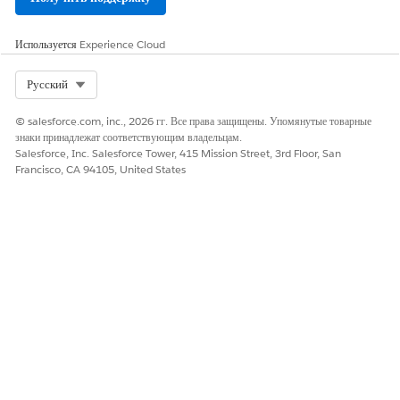
Сохраните изменения и активируйте компонент.
Настройте администратора мультиканала
.
Используется
Experience Cloud
Рекомендуем
добавить компонент мультиканала в приложение
Lightning
для просмотра его на боковой панели. Если вы не
Select Org
Русский
добавите компонент боковой панели, вы сможете
просматривать расширенные разговоры на панели служебных
© salesforce.com, inc., 2026 гг. Все права защищены. Упомянутые товарные
программ мультиканала.
знаки принадлежат соответствующим владельцам.
Salesforce, Inc. Salesforce Tower, 415 Mission Street, 3rd Floor, San
Francisco, CA 94105, United States
ЭТА СТАТЬЯ РЕШИЛА ВАШУ ПРОБЛЕМУ?
Оставьте свой отзыв, чтобы мы могли стать лучше!
Да
Нет