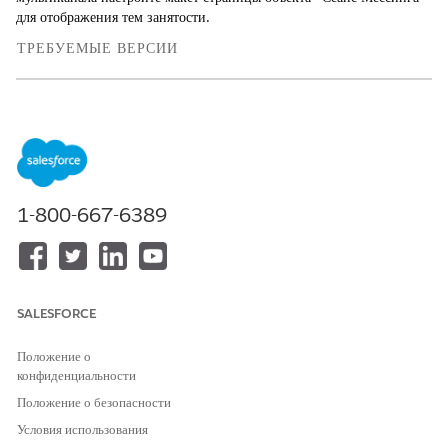
для отображения тем занятости.
ТРЕБУЕМЫЕ ВЕРСИИ
Доступно в версиях: Lightning Experience
Доступно в версиях: Версии
Enterprise
,
Performance
,
Unlimited
и
Developer
Edition с Field Service and
Foundations или
Einstein 1 Field Service
Edition или
Agentforce 1 Field Service
Edition.
1-800-667-6389
Добавьте связанный список «Темы занятости» в макет страницы
объекта «Сеанс службы сообщений».
В настройке нажмите
«Менеджер объектов»
.
В поле быстрого поиска найдите и откройте «
Сеанс
службы сообщений
».
SALESFORCE
Щелкните
«Макеты страниц»
.
Из связанных списков перетащите
темы занятости
в
Положение о
раздел связанных списков.
конфиденциальности
Сохраните внесенные изменения.
Положение о безопасности
Создайте новое приложение Lightning.
Условия использования