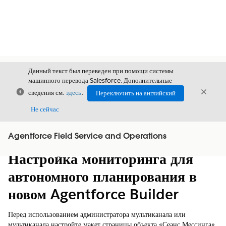
Данный текст был переведен при помощи системы
машинного перевода Salesforce. Дополнительные
Закрыть
Закры
сведения см.
здесь
.
Переключить на английский
Закрыт
Не сейчас
Agentforce Field Service and Operations
Содержание
Показать содержание
Настройка мониторинга для
автономного планирования в
новом Agentforce Builder
Перед использованием администратора мультиканала или
мультиканала настройте макет страницы объекта «Сеанс Мессинга»