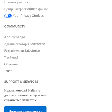
Введите строку
в поле «Быстрый поиск» меню
Lightning
Правила участия
«Настройка» и выберите пункт «
Конструктор приложений
Центр настроек cookie-файлов
Lightning
».
Your Privacy Choices
Щелкните
«Создать»
.
Выберите «
Страница записи
» и нажмите «
Далее
».
Введите метку, например, «
COMMUNITY
Страница записи сеанса
службы
сообщений».
В объекте найдите и выберите «
Сеанс службы сообщений
»,
AppExchange
потом нажмите «
Далее
».
Администраторы Salesforce
Выберите шаблон «
Заголовок и правая боковая панель
»
Разработчики Salesforce
и нажмите «
Готово
».
Trailhead
Из компонентов перетащите
«Темы занятости
» на
страницу.
Обучение
Trust
SUPPORT & SERVICES
Нужна помощь? Найдите
дополнительные ресурсы или
свяжитесь с экспертом.
Получить поддержку