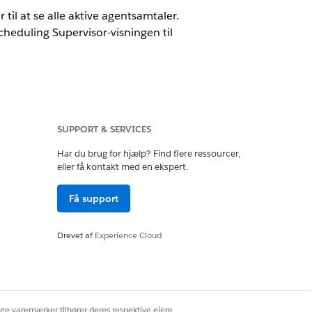
il at se alle aktive agentsamtaler.
eduling Supervisor-visningen til
SUPPORT & SERVICES
dations eller
Einstein 1 Field Service
Har du brug for hjælp? Find flere ressourcer,
eller få kontakt med en ekspert.
ceaftaler.
Få support
delayout til at vise engagementsemner.
Drevet af
Experience Cloud
e Serviceagent og en Field Service-
t og kunden.
ige varemærker tilhører deres respektive ejere.