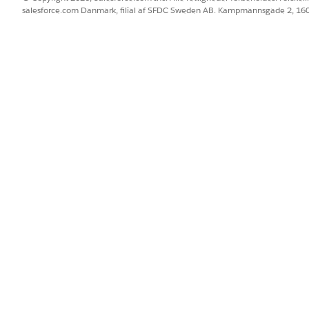
, kan du bruge Omni-Channel-komponenten til at overvåge og håndt
salesforce.com Danmark, filial af SFDC Sweden AB. Kampmannsgade 2, 1
 brug af Omni-Channel-sidepanelet.
pervisor-visning i den nye Agentforce for Field Service
ervice-planlægningshandlinger kører uden problemer, skal du overvåg
BLEM?
 os!