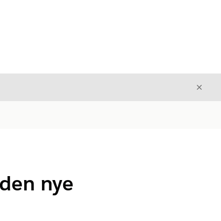
Luk
Luk
 den nye