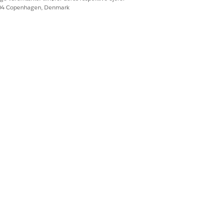
ere eskalerede samtaler fra Field
604 Copenhagen, Denmark
e live-samtaler mellem AI-agenter og
Ja
Nej