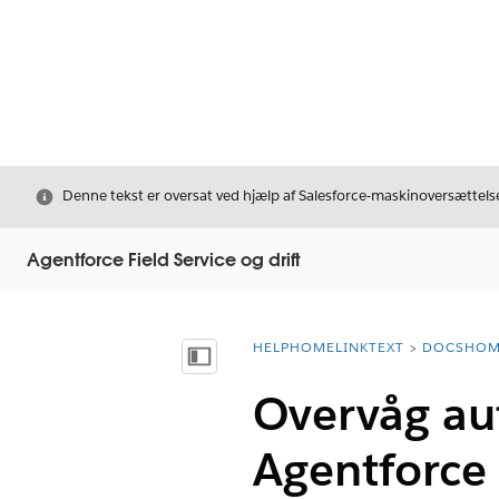
Luk
Denne tekst er oversat ved hjælp af Salesforce-maskinoversættelse
Agentforce Field Service og drift
HELPHOMELINKTEXT
DOCSHOM
breadcrumbDescription
Vis indholdsfortegnelse
Overvåg au
Agentforce