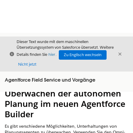
Dieser Text wurde mit dem maschinellen
Übersetzungssystem von Salesforce übersetzt. Weitere
Schließen
Schli
Details finden Sie
hier
.
Zu Englisch wechseln
Schließ
Nicht jetzt
Agentforce Field Service und Vorgänge
Inhalt
Inhalt anzeigen
Überwachen der autonomen
Planung im neuen Agentforce
Builder
Es gibt verschiedene Möglichkeiten, Unterhaltungen von
Planungsagenten zu überwachen. Verwenden Sie den Omni-