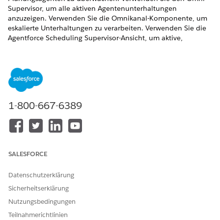
Supervisor, um alle aktiven Agentenunterhaltungen
anzuzeigen. Verwenden Sie die Omnikanal-Komponente, um
eskalierte Unterhaltungen zu verarbeiten. Verwenden Sie die
Agentforce Scheduling Supervisor-Ansicht, um aktive,
eskalierte und abgeschlossene Unterhaltungen der letzten 72
Stunden anzuzeigen.
ERFORDERLICHE EDITIONEN
Verfügbarkeit: Lightning Experience
1-800-667-6389
Verfügbarkeit:
Enterprise
,
Performance
,
Unlimited
und
Developer
Edition mit Field Service und Foundations oder
Einstein 1 Field Service
Edition oder
Agentforce 1 Field
Service
Edition.
SALESFORCE
Grundlegendes zu Messaging-Sitzungen und
Serviceterminen im neuen Agentforce Builder
Datenschutzerklärung
Erfahren Sie, wie Engagementthemen zwischen
Sicherheitserklärung
Messaging-Sitzungen und Serviceterminen verbunden
werden.
Nutzungsbedingungen
Teilnahmerichtlinien
Einrichten der Überwachung für die autonome Planung