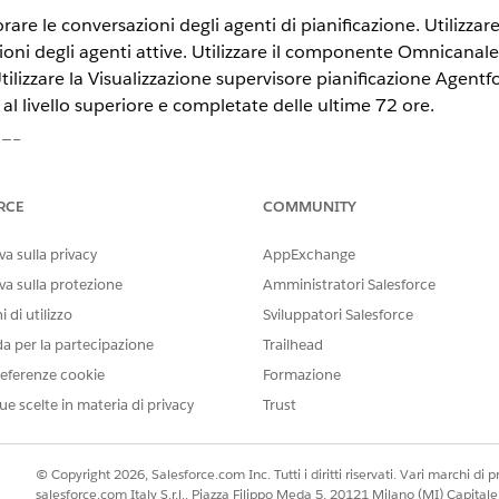
are le conversazioni degli agenti di pianificazione. Utilizzar
zioni degli agenti attive. Utilizzare il componente Omnicanale
 Utilizzare la Visualizzazione supervisore pianificazione Agentfo
 al livello superiore e completate delle ultime 72 ore.
STE
tning Experience
RCE
COMMUNITY
se
Edition,
Performance Edition
,
Unlimited
Edition e
Developer
Edit
a sulla privacy
AppExchange
Edition o
Agenteforce 1 Field Service
Edition.
va sulla protezione
Amministratori Salesforce
i Messaggistica e gli appuntamenti di servizio nel nuovo Agentforce
 di utilizzo
Sviluppatori Salesforce
me gli argomenti di coinvolgimento si collegano tra le sessioni di m
da per la partecipazione
Trailhead
eferenze cookie
Formazione
io per la pianificazione autonoma nel nuovo Agentforce Builder
ue scelte in materia di privacy
Trust
isore Omni o Omnicanale, impostare il layout di pagina dell'oggetto 
 coinvolgimento.
i per monitorare tutte le conversazioni di pianificazione autonome
© Copyright 2026, Salesforce.com Inc. Tutti i diritti riservati. Vari marchi di pro
per monitorare tutte le conversazioni tra l'agente di pianificazione o
salesforce.com Italy S.r.l., Piazza Filippo Meda 5, 20121 Milano (MI) Capit