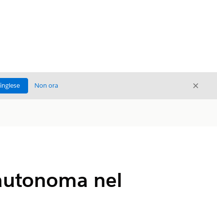
Chiud
'inglese
Non ora
Chiudi
 autonoma nel