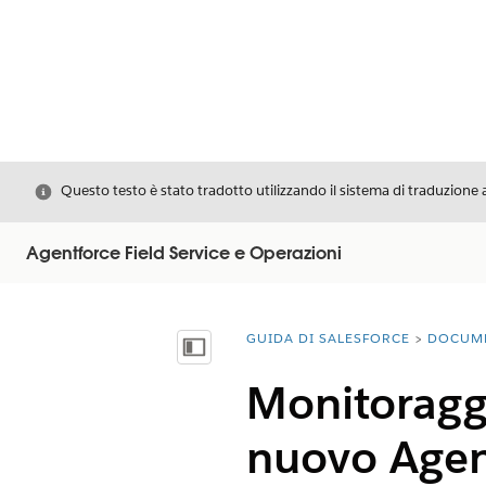
Chiudi
Questo testo è stato tradotto utilizzando il sistema di traduzione 
Agentforce Field Service e Operazioni
GUIDA DI SALESFORCE
DOCUM
Ti trovi qui:
Mostra sommario
Monitoraggi
nuovo Agen