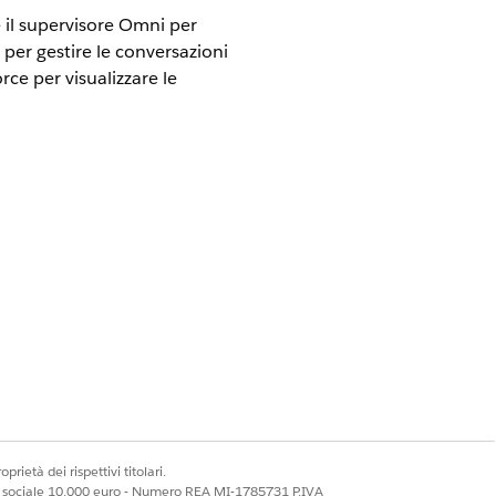
e il supervisore Omni per
 per gestire le conversazioni
rce per visualizzare le
ion con Field Service e Foundations,
 Builder
essaggistica e gli appuntamenti di
Sessione di messaggistica per
 nel nuovo Agentforce Builder
prietà dei rispettivi titolari.
 l'agente dell'assistenza dell'assistenza
ale sociale 10.000 euro - Numero REA MI-1785731 P.IVA