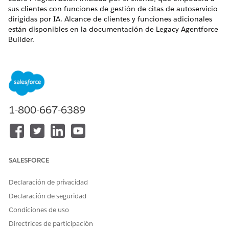
sus clientes con funciones de gestión de citas de autoservicio
dirigidas por IA. Alcance de clientes y funciones adicionales
están disponibles en la documentación de Legacy Agentforce
Builder.
EDICIONES NECESARIAS
Disponible en: Lightning Experience
Disponible en: Ediciones
Enterprise
,
Performance
,
Unlimited
y
Developer
Edition con Field Service y
1-800-667-6389
Foundations, o
Einstein 1 Field Service
Edition o
Agentforce 1 Field Service
Edition.
SALESFORCE
Declaración de privacidad
Para obtener información sobre el alcance de
SUGERENCIA
Declaración de seguridad
los clientes y funciones adicionales, consulte
Programación
autónoma en Legacy Agentforce Builder
.
Condiciones de uso
Directrices de participación