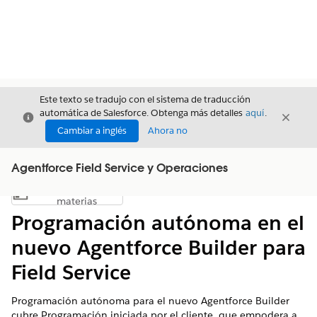
Este texto se tradujo con el sistema de traducción
automática de Salesforce. Obtenga más detalles
aquí
.
Cerrar
Cerrar
Cerrar
Cambiar a inglés
Ahora no
Agentforce Field Service y Operaciones
Índice de
Mostrar índice de materias
materias
Programación autónoma en el
nuevo Agentforce Builder para
Field Service
Programación autónoma para el nuevo Agentforce Builder
cubre Programación iniciada por el cliente, que empodera a