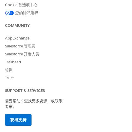
Cookie 首选项中心
了解自主计划可以为您做什么。
您的隐私选择
在 New Agentforce Builder 中开始使用自主计划
在构建客服人员之前，请了解自主计划，并查看注意事项。
COMMUNITY
在 New Agentforce Builder 中设置自主计划
创建 AI 客服人员，并为成功进行设置。为了获得简化的体验，
AppExchange
请使用自动 Salesforce Go 工具指导您完成整个设置并开始使
Salesforce 管理员
用。如果您在自动化方面遇到问题，您可以手动完成该过程。
Salesforce 开发人员
在 New Agentforce Builder 中配置 Field Service 的自主计划
Trailhead
您可以通过配置客服人员及其各种组件来修改自主计划的行为。
培训
客服人员包含详细信息，由包含操作的子客服人员组成，其中一
些子客服人员会呼叫流。您可以配置任何这些组件。例如，在客
Trust
服人员详细信息中，您可以配置欢迎消息，在子客服人员中，您
可以配置说明，在流中，您可以更改计划策略、工作时间等。
SUPPORT & SERVICES
在 New Agentforce Builder 中为 Field Service 自主计划测试
需要帮助？查找更多资源，或联系
客服人员并进行故障排除
专家。
在上线前测试客服人员，并解决遇到的任何问题。
获得支持
在 New Agentforce Builder 中监控自主计划
有多种方式可以监控计划客服人员对话。使用全方位主管查看所