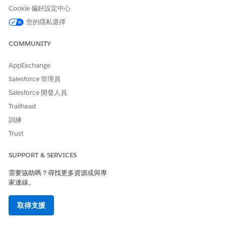
新增 Agentforce Builder 中的自發排程使用個案
Cookie 偏好設定中心
瞭解「自動排程」可為您執行的動作。
您的隱私選擇
在新的 Agentforce Builder 中開始使用自動排程
COMMUNITY
在您建立工作人員之前,請先瞭解「自動排程」並檢閱考量事
項。
AppExchange
在新的 Agentforce Builder 中設定自動排程
Salesforce 管理員
建立 AI 工作人員,並將其設定為成功。如需簡化體驗,請使用自
Salesforce 開發人員
動化 Salesforce Go 工具引導您完成整個設定並開始進行。如
果您在自動化中遇到問題,您可以手動完成流程。
Trailhead
訓練
在新的 Agentforce Builder 中設定 Field Service 的自發排程
您可以透過設定工作人員及其各種元件來修改「自動排程」的行
Trust
為。您的工作人員包含詳細資料,且由包含動作和某些通話流程
的子工作人員所組成。您可以設定下列任何元件。例如,您可以
SUPPORT & SERVICES
在工作人員詳細資料中設定歡迎訊息、在子代理程式中設定指
需要協助嗎？尋找更多資源或與專
示,在流程中變更排程原則、營業時間等。
家連線。
在新的 Agentforce 產生器中針對 Field Service 自發排程測試
與疑難排解工作人員
取得支援
請先測試您的工作人員,再上線並解決任何遇到的問題。