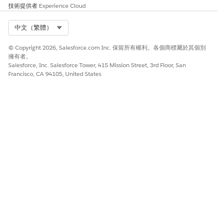
在新的 Agentforce Builder 中監視自動排程
技術提供者
Experience Cloud
有各種方式可監視「排程」工作人員對話。使用 Omni
Supervisor 檢視所有啟用的工作人員對話。使用 Omni-
Select Org
中文（繁體）
Channel 元件來處理已升級的交談。使用 Agentforce
Scheduling Supervisor 檢視可檢視過去 72 小時內啟用中、已
© Copyright 2026, Salesforce.com Inc. 保留所有權利。各個商標屬於其個別
升級和已完成的交談。
擁有者。
Salesforce, Inc. Salesforce Tower, 415 Mission Street, 3rd Floor, San
Francisco, CA 94105, United States
此文章是否解決您的問題？
請讓我們知道，以便我們改進！
是
否