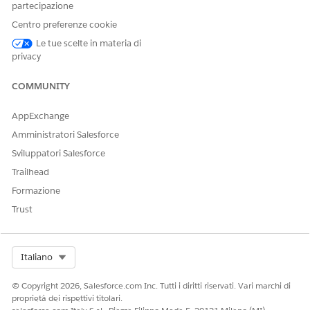
partecipazione
In Imposta, trovare e selezionare
Utenti
.
Centro preferenze cookie
Aprire l'utente agente.
Le tue scelte in materia di
privacy
COMMUNITY
Se non si sa quale utente è l'utente
SUGGERIMENTO
AppExchange
agente, aprire l'agente e verificare quale utente è
selezionato nel campo Record utente dell'agente.
Amministratori Salesforce
Sviluppatori Salesforce
Trailhead
Formazione
Trust
Select Org
Italiano
Assegnare l'insieme di autorizzazioni
Agente Field Service
AI
.
© Copyright 2026, Salesforce.com Inc. Tutti i diritti riservati. Vari marchi di
Assegnare la licenza insieme di autorizzazioni
Field Service
proprietà dei rispettivi titolari.
Standard
.