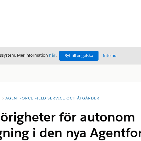
gssystem. Mer information
här
.
Byt till engelska
Inte nu
T
AGENTFORCE FIELD SERVICE OCH ÅTGÄRDER
hörigheter för autonom
ing i den nya Agentfor