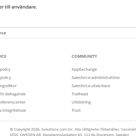
r till användare.
ence
rmance
,
Unlimited
och
Developer
Editions med Field Service och Fo
1 Field Service
Edition.
RCE
COMMUNITY
nna ordning:
policy
AppExchange
ng
policy
Salesforce-administratörer
rbetsledarvy
gsvillkor
Salesforce-utvecklare
 för deltagande
Trailhead
ng
referenscenter
Utbildning
 integritetsval
Trust
för kundinitierad schemaläggning.
© Copyright 2026, Salesforce.com Inc. Alla rättigheter förbehålles. Varumärk
SFDC SWEDEN AB, Klarabergsviadukten 63, 111 64 Stockholm, Sweden
Användare
.