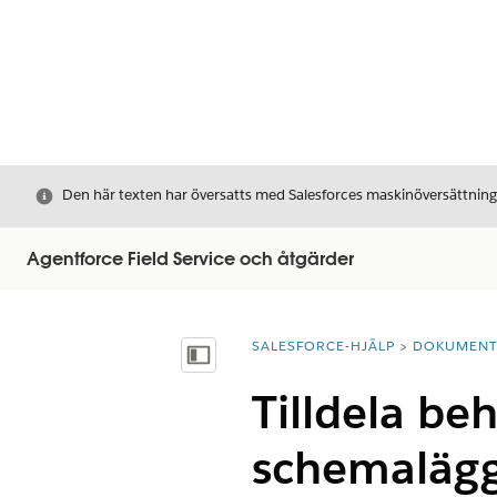
Stäng
Den här texten har översatts med Salesforces maskinöversättnin
Agentforce Field Service och åtgärder
SALESFORCE-HJÄLP
DOKUMEN
Du är här:
Visa innehållsförteckning
Tilldela be
schemaläggn