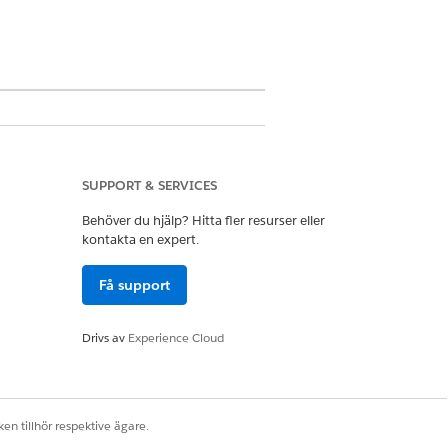
undations, eller
Einstein 1 Field
SUPPORT & SERVICES
Behöver du hjälp? Hitta fler resurser eller
kontakta en expert.
Få support
Drivs av
Experience Cloud
en tillhör respektive ägare.