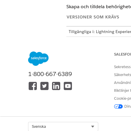
Skapa och tilldela behörighete
VERSIONER SOM KRÄVS
Tillgängliga i: Lightning Experi
Tillgängliga i:
Enterprise
,
Perfo
Service
Edition eller
Agentforce 
SALESFO
Se till att följa avsnitten i de
Sekretess
Kundinitierad schemaläggni
1-800-667-6389
Säkerhets
Agentforce schemaläggningsa
Omflyttningar
Användnin
Riktlinjer
Kundinitierad schemaläggni
Cookie-p
Dina
Följande behörigheter krävs 
Agentanvändare
Select Org
Svenska
I Inställningar, hitta och välj