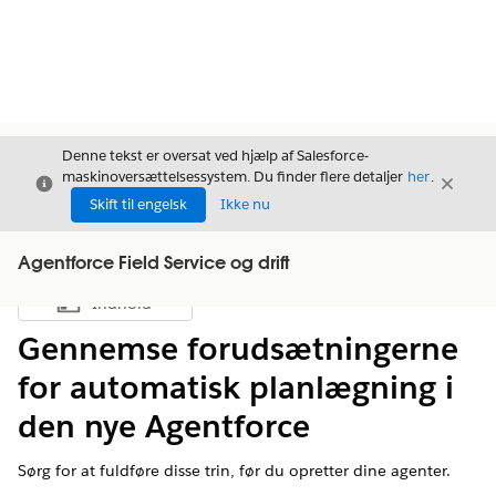
Denne tekst er oversat ved hjælp af Salesforce-
maskinoversættelsessystem. Du finder flere detaljer
her
.
Luk
Luk
Luk
Skift til engelsk
Ikke nu
Agentforce Field Service og drift
Indhold
Vis indholdsfortegnelse
Gennemse forudsætningerne
for automatisk planlægning i
den nye Agentforce
Sørg for at fuldføre disse trin, før du opretter dine agenter.