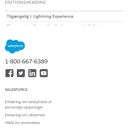
EDITIONSHEADING
Tilgængelig i: Lightning Experience
Tilgængelig i:
Enterprise
,
Performance
,
Unlimited
og
Developer
Edition med Field Service and Foundations eller
Einstein 1 Field Service
Edition eller
Agentforce 1 Field
Service
Edition.
Hvis du har brugt Salesforce Go til at opsætte dig som agent,
er alle disse trin allerede udført, og du kan springe over til
1-800-667-6389
tilslutning af agenten til din meddelelseskanal
.
Sørg for, at Field Service er aktiveret.
Opsæt Einstein generative AI
SALESFORCE
Erklæring om beskyttelse af
personlige oplysninger
Opsætning af
Data 360
er ikke påkrævet for
BEMÆRK
Erklæring om sikkerhed
automatisk planlægning.
Vilkår for anvendelse