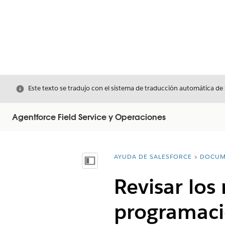
Cerrar
Este texto se tradujo con el sistema de traducción automática de
Agentforce Field Service y Operaciones
AYUDA DE SALESFORCE
DOCUM
Usted está aquí:
Mostrar índice de materias
Revisar los 
programaci