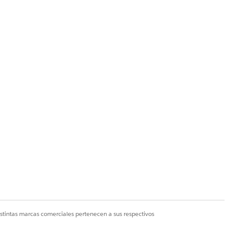
 y Foundations, o
Einstein 1 Field
s y puede omitir la
conexión del
istintas marcas comerciales pertenecen a sus respectivos