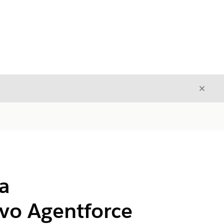
Cerrar
Cerrar
la
vo Agentforce