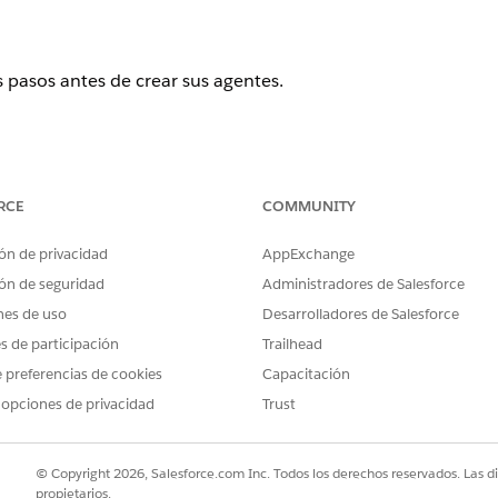
 pasos antes de crear sus agentes.
ence
RCE
COMMUNITY
rise
,
Performance
,
Unlimited
y
Developer
Edition con Field Service
ield Service
Edition.
ón de privacidad
AppExchange
 configurar su agente, todos estos pasos ya están completado
ón de seguridad
Administradores de Salesforce
jería
.
nes de uso
Desarrolladores de Salesforce
es de participación
Trailhead
e está activado.
instein
 preferencias de cookies
Capacitación
 opciones de privacidad
Trust
ción de
Data 360
no es obligatoria para Programación autónoma.
© Copyright 2026, Salesforce.com Inc. Todos los derechos reservados. Las d
propietarios.