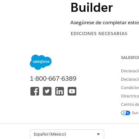
Builder
Asegúrese de completar estos
EDICIONES NECESARIAS
Disponible en: Lightning Experi
SALESFO
Disponible en: Ediciones
Enterp
Service
Edition o
Agentforce 1 F
Declaraci
1-800-667-6389
Si utilizó Salesforce Go para
Declaraci
agente con su canal de mensa
Condicio
Directric
Asegúrese de que Field Servic
Configurar IA generativa de E
Centro de
Sus
La configura
NOTA
Select Org
Español (México)