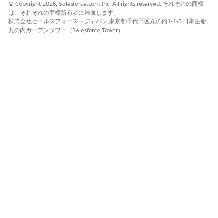
© Copyright 2026, Salesforce.com Inc. All rights reserved. それぞれの商標
ェントが予定の時間枠を取得するのに役立ちます。Customer
は、それぞれの商標所有者に帰属します。
Firstスケジュール ポリシーを変更した場合や、別のスケジュ
株式会社セールスフォース・ジャパン 東京都千代田区丸の内1-1-3 日本生命
ール ポリシーを使用する場合は、予定のスケジュール済み開
丸の内ガーデンタワー（Salesforce Tower）
始時間とスケジュール済み終了時間の
時間ルール
作業ルールが
ポリシーに含まれていることを確認します。「
Create and
Manage
Field Service Scheduling Policies (Field Service ス
ケジュールポリシーの作成および管理)」を参照してくださ
い。
状況移行が設定されていることを確認します。たとえば、[ス
ケジュール済み] から [キャンセル済み] への移行がない場合、
エージェントは予定をキャンセルできません。「
Customize
the Service
Appointment Workflow (サービス予定ワークフ
ローのカスタマイズ)」を参照してください。
顧客が顧客主導のスケジュールエージェントと会話を開始でき
る
メッセージング
チャネルがあることを確認します。既存のメ
ッセージングチャネルを使用するか、新しいメッセージングチ
ャネルを作成できます。エージェントは、Agentforce サービ
スエージェントがサポートする任意のメッセージングチャネル
に接続できます。
エスカレーション済み会話の代替キューがあることを確認しま
す。既存のキューを使用するか、新しいキューを作成できま