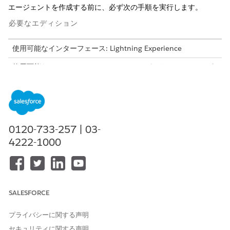
エージェントを作成する前に、必ず次の手順を実行します。
必要なエディション
使用可能なインターフェース: Lightning Experience
使用可能なエディション: Field Service および Foundation が
付属する
Enterprise
Edition、
Performance Edition
、
Unlimited
Edition、および
Developer
Edition、または
Einstein 1 Field Service
Edition または
Agentforce 1 Field
Service
Edition。
Salesforce Go を使用してエージェントを設定している場合、こ
0120-733-257 | 03-
れらの手順はすべて完了しているため、
メッセージングチャネル
4222-1000
へ
のエージェントの接続にスキップできます。
Field Service が有効になっていることを確認します。
Einstein 生成 AI の設定
SALESFORCE
プライバシーに関する声明
セキュリティに関する声明