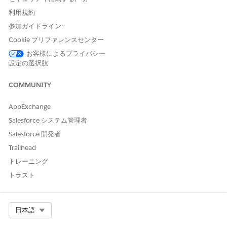
自律スケジュールに
Data 360
の設定は必要ありませ
メモ
利用規約
ん。
参加ガイドライン:
Cookie プリファレンスセンター
Agentforce を有効
にします。
作業種別の名前と説明ができるだけ詳細で正確であることを確
お客様によるプライバシー
認します。AI エージェントはこれらの詳細を使用して、各要
設定の選択肢
求の最も正確な作業種別を見つけます。たとえば、
「Installation」 (設置) という名前の作業種別には、
COMMUNITY
「Setting up new appliances, including proper connection
to power, water, or gas line, and ensure the appliance is
AppExchange
fully operational」 (電力、水道、またはガス管への適切な接
Salesforce システム管理者
続を含む、新しいアプライアンスの設定と、アプライアンスの
Salesforce 開発者
完全な動作の確認) という説明を含めることができます。
サービステリトリー分類メカニズムを実装して、エージェント
Trailhead
がサービス予定にサービステリトリーを割り当てられるように
トレーニング
します。たとえば、
地図の多角形
を使用できます。また、サー
トラスト
ビステリトリーに有効なサービステリトリーメンバーがいるこ
とを確認します。
スケジュールポリシーがあることを確認します。デフォルトで
Select Org
日本語
は、エージェントは必須の作業ルールを含む顧客優先のスケジ
ュールポリシーを使用します。これらの作業ルールは、エージ