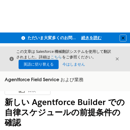
ただいま大変多くのお問い合わせをいただいており、ご連絡までにお時間を頂戴しております
続きを読む
Clo
この文章は Salesforce 機械翻訳システムを使用して翻訳
されました。詳細は
こちら
をご参照ください。
閉じる
閉じ
閉じる
英語に切り替える
今はしません
Agentforce Field Service および業務
目次
目次を表示
新しい Agentforce Builder での
自律スケジュールの前提条件の
確認