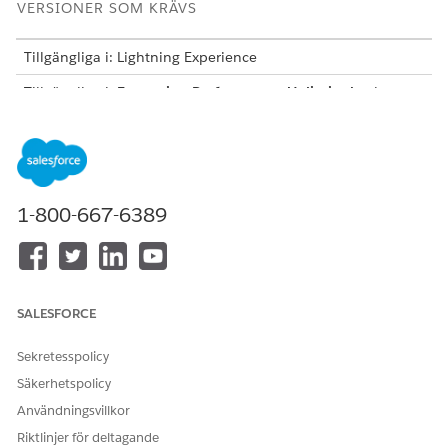
VERSIONER SOM KRÄVS
Tillgängliga i: Lightning Experience
Tillgängliga i:
Enterprise
,
Performance
,
Unlimited
och
Developer
Editions med Field Service och Foundations,
eller
Einstein 1 Field Service
Edition eller
Agentforce 1 Field
Service
Edition.
Om du har använt Salesforce Go för att konfigurera din agent
har alla dessa steg redan utförts och du kan hoppa över till att
1-800-667-6389
ansluta agenten till din meddelandekanal
.
Se till att Field Service är aktiverat.
Konfigurera Einstein Generisk AI
SALESFORCE
Sekretesspolicy
Säkerhetspolicy
Konfiguration av
Data 360
krävs inte för
ANTECKNING
Användningsvillkor
Autonom schemaläggning.
Riktlinjer för deltagande