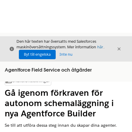
Den här texten har översatts med Salesforces
maskinöversättningssystem. Mer information
här
.
Stäng
Stäng
Stäng
Byt till engelska
Inte nu
Agentforce Field Service och åtgärder
Innehållsförteckningar
Visa innehållsförteckning
Gå igenom förkraven för
autonom schemaläggning i
nya Agentforce Builder
Se till att utföra dessa steg innan du skapar dina agenter.