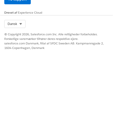
Opret og opsæt agenten
.
Drevet af
Experience Cloud
LØSTE DENNE ARTIKEL DIT PROBLEM?
Select Org
Dansk
Giv os besked, så vi kan forbedre os!
© Copyright 2026, Salesforce.com Inc. Alle rettigheder forbeholdes.
Ja
Nej
Forskellige varemærker tilhører deres respektive ejere.
salesforce.com Danmark, filial af SFDC Sweden AB. Kampmannsgade 2,
1604 Copenhagen, Denmark