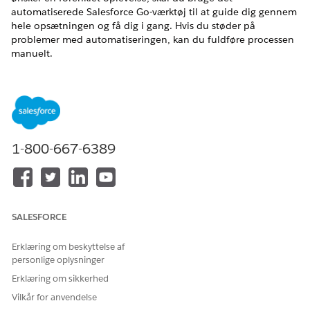
automatiserede Salesforce Go-værktøj til at guide dig gennem
hele opsætningen og få dig i gang. Hvis du støder på
problemer med automatiseringen, kan du fuldføre processen
manuelt.
EDITIONSHEADING
Tilgængelig i: Lightning Experience
Tilgængelig i:
Enterprise
,
Performance
,
Unlimited
og
Developer
Edition med Field Service and Foundations eller
1-800-667-6389
Einstein 1 Field Service
Edition eller
Agentforce 1 Field
Service
Edition.
Gennemse forudsætningerne for automatisk planlægning
i den nye Agentforce
SALESFORCE
Sørg for at fuldføre disse trin, før du opretter dine agenter.
Erklæring om beskyttelse af
Opsæt kundeinitieret planlægning for Field Service
personlige oplysninger
manuelt i den nye Agentforce
Erklæring om sikkerhed
Kundeinitieret planlægning implementeres ved brug af
Field Service Scheduling-agenten. Du kan bruge enhver
Vilkår for anvendelse
understøttet meddelelseskanal eller Forbedret chat.