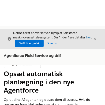
Denne tekst er oversat ved hjælp af Salesforce-
maskinoversættelsessystem. Du finder flere detaljer
her
.
Luk
Luk
Luk
Skift til engelsk
Ikke nu
Agentforce Field Service og drift
Indhold
Vis indholdsfortegnelse
Opsæt automatisk
planlægning i den nye
Agentforce
Opret dine AI-agenter, og opsæt dem til succes. Hvis du
ønsker en forenklet oplevelse, skal du bruge det