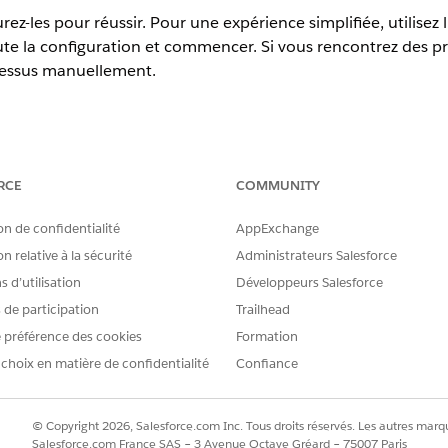
rez-les pour réussir. Pour une expérience simplifiée, utilisez 
ute la configuration et commencer. Si vous rencontrez des p
cessus manuellement.
erience
RCE
COMMUNITY
tion,
Performance
Edition,
Unlimited
Edition et
Developer
Edition 
 ou
Agentforce 1 Field Service
Edition.
on de confidentialité
AppExchange
planification autonome dans le nouveau Générateur Agentforce
n relative à la sécurité
Administrateurs Salesforce
apes avant de créer vos agents.
 d’utilisation
Développeurs Salesforce
planification initiée par le client pour Field Service dans le nouv
s de participation
Trailhead
e client est implémentée en utilisant l'agent Field Service Schedulin
 préférence des cookies
Formation
arge ou Chat avancé. Parmi les cas d'utilisation courants figurent l'
 choix en matière de confidentialité
Confiance
les divers canaux, ou l'autorisation pour les sous-traitants et les e
ation, d'interagir avec l'agent via la communauté de partenaires.
pour la planification autonome dans le nouveau Générateur Agentfo
© Copyright 2026, Salesforce.com Inc. Tous droits réservés. Les autres marqu
tions aux utilisateurs.
Salesforce.com France SAS – 3 Avenue Octave Gréard – 75007 Paris