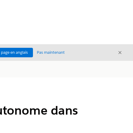
Ferme
a page en anglais
Pas maintenant
Fermer
 autonome dans