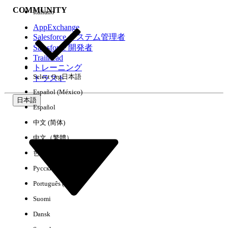
COMMUNITY
Italiano
AppExchange
Salesforce システム管理者
Salesforce 開発者
環境
Trailhead
トレーニング
Select Org
日本語
トラスト
Español (México)
日本語
Español
すべてクリア
完了
中文 (简体)
中文（繁體）
한국어
Русский
Português (Brasil)
Suomi
Dansk