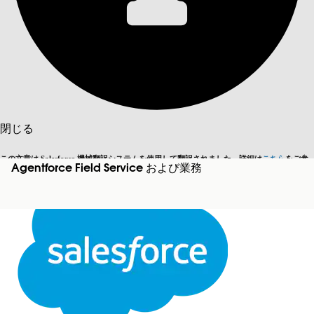
目次を表示
目次
検索
閉じる
この文章は Salesforce 機械翻訳システムを使用して翻訳されました。詳細は
こちら
をご参
Agentforce Field Service および業務
英語に切り替える
今はしません
照ください。
閉じる
閉じる