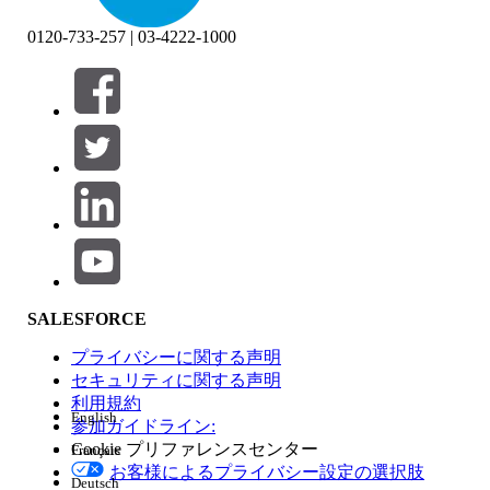
0120-733-257 | 03-4222-1000
絞り込み条件 (0)
絞り込み条件を選択
追加
製品エリア
SALESFORCE
機能の影響
プライバシーに関する声明
セキュリティに関する声明
利用規約
English
参加ガイドライン:
Cookie プリファレンスセンター
Français
エディション
お客様によるプライバシー設定の選択肢
Deutsch